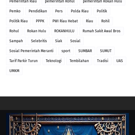
Pemerintah Riau
pemerintah Rohul
pemerintah Rokan Hulu
Pemko
Pendidikan
Pers
Polda Riau
Politik
Politik Riau
PPPK
PWI Riau Hebat
Riau
Rohil
Rohul
Rokan Hulu
ROKANHULU
Rumah Sakit Awal Bros
Sampah
Selebritis
Siak
Sosial
Sosial Pemerintah Meranti
sport
SUMBAR
SUMUT
Tarif Parkir Turun
Teknologi
Tembilahan
Tradisi
UAS
UMKM