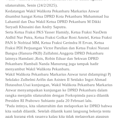
silaturrahim, Senin (24/2/2025).
Kedatangan Wakil Walikota Pekanbaru Markarius Anwar
disambut hangat Ketua DPRD Kota Pekanbaru Muhammad Isa
Lahamid dan Dua Wakil Ketua DPRD Pekanbaru M Dikki
Suryadi Khusaini dan Andry Saputra.
Serta Ketua Fraksi PKS Yasser Hamidy, Ketua Fraksi NasDem
Aidhil Nur Putra, Ketua Fraksi Golkar Roni Amriel, Ketua Fraksi
PAN Ir Nofrizal MM, Ketua Fraksi Gerindra H Ervan, Ketua
Fraksi PDI Perjuangan Victor Parulian dan Ketua Fraksi Nurani
Bangsa (Hanura-PKB) Zulfahmi.Anggota DPRD Pekanbaru
lainnya Hamdani ,Rois, Robin Eduar dan Sekwan DPRD
Pekanbaru Hambali Nanda Manurung juga tampak hadir
menyambut Wakil Walikota Pekanbaru.
Wakil Walikota Pekanbaru Markarius Anwar turut didampingi Pj
Sekdako Zulhelmi Arifin dan Asisten II Setdako Ingot Ahmad
Hutasuhut.Usai kunjungan, Wakil Walikota Pekanbaru Markarius
Anwar menyampaikan kunjungan ke DPRD Pekanbaru dalam
rangka menjalin silaturahim dengan Forkopimda pasca dilantik
Presiden RI Prabowo Subianto pada 20 Februari lalu.
"Pada intinya, kita silaturrahim dan melaporkan ke DPRD bahwa
kita sudah dilantik. Setelah dilantik kami langsung bekerja tentu
agak kurang elok rasanya kalau kita tidak melaporkan ataupun