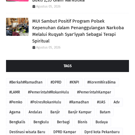
Agustus 05, 2026
MUI Sambut Positif Program Polsek
Kepenuhan dalam Penanggulangan Narkoba
Melalui Ruqyah Syar'iyyah Sebagai Terapi
Spiritual
Agustus 05, 2026
TAGS
#Berkah#Ramadhan
#DPRD
#KNPI
#KoremWiraBima
#LAMR
#Pemerintah#RokanHulu
#PemerintahKampar
#Pemko
#PolresRokanHulu
#Ramadhan
#UAS
Adv
Agama
Andalas
Banjir
Banjir Kampar
Batam
Bengkalis
Bengkulu
Berbagi
Bisnis
Budaya
Destinasi wisata Baru
DPRD Kampar
Dprd kota Pekanbaru