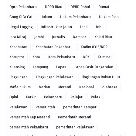
Dprd Pekanbaru
DPRD Riau
DPRD Rohul
Dumai
Gong Xi Fa Cai
Hukum
Hukum Pekanbaru
Hukum Riau
Ilegal Logging
Infrastruktur Jalan
Inhil
Inhu
Isra Mi'raj
Jambi
Jurnalis
Kampar
Kejati Riau
Kesehatan
Kesehatan Pekanbaru
Kodim 0313/KPR
Koruptor
Kota
Kota Pekanbaru
KPK
Kriminal
Kuansing
Lampung
Lapas
Lapas Pasir Pangaraian
lingkungan
Lingkungan Pelalawan
lingkungan Rokan Hulu
Mafia hukum
Medan
Meranti
Nasional
olahraga
Opini
Parkir
Pekanbaru
Pelajar
Pelak
Pelalawan
Pemerintah
pemerintah Kampar
Pemerintah Kep Meranti
Pemerintah Meranti
pemerintah Pekanbaru
pemerintah Pelalawan