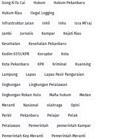
Gong Xi Fa Cai
Hukum
Hukum Pekanbaru
Hukum Riau
Ilegal Logging
Infrastruktur Jalan
Inhil
Inhu
Isra Mi'raj
Jambi
Jurnalis
Kampar
Kejati Riau
Kesehatan
Kesehatan Pekanbaru
Kodim 0313/KPR
Koruptor
Kota
Kota Pekanbaru
KPK
Kriminal
Kuansing
Lampung
Lapas
Lapas Pasir Pangaraian
lingkungan
Lingkungan Pelalawan
lingkungan Rokan Hulu
Mafia hukum
Medan
Meranti
Nasional
olahraga
Opini
Parkir
Pekanbaru
Pelajar
Pelak
Pelalawan
Pemerintah
pemerintah Kampar
Pemerintah Kep Meranti
Pemerintah Meranti