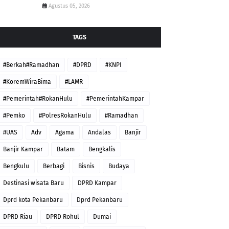
Agustus 05, 2026
TAGS
#Berkah#Ramadhan
#DPRD
#KNPI
#KoremWiraBima
#LAMR
#Pemerintah#RokanHulu
#PemerintahKampar
#Pemko
#PolresRokanHulu
#Ramadhan
#UAS
Adv
Agama
Andalas
Banjir
Banjir Kampar
Batam
Bengkalis
Bengkulu
Berbagi
Bisnis
Budaya
Destinasi wisata Baru
DPRD Kampar
Dprd kota Pekanbaru
Dprd Pekanbaru
DPRD Riau
DPRD Rohul
Dumai