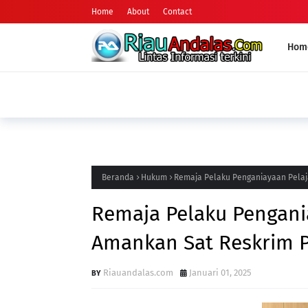
Home
About
Contact
Hom
HUKUM
Satreskrim Polres Pelalawan Tangkap Pel
Kerumutan
Beranda
Hukum
Remaja Pelaku Penganiayaan Pelaj
Remaja Pelaku Pengani
Amankan Sat Reskrim P
Riauandalas.com
Januari 01, 2025