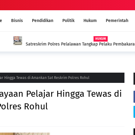
e
Bisnis
Pendidikan
Politik
Hukum
Pemerintah
aku Pembakaran Lahan Gambut di
Sekda Pelalawan Buka Diklat
Kekompakan Tim
ar Hingga Tewas di Amankan Sat Reskrim Polres Rohul
ayaan Pelajar Hingga Tewas di
olres Rohul