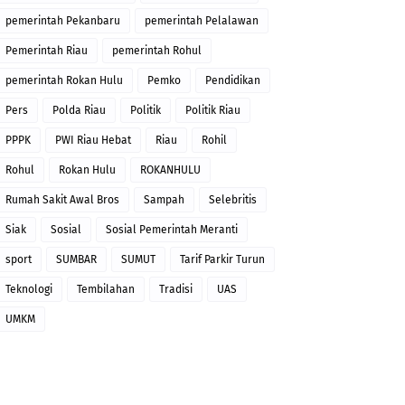
pemerintah Pekanbaru
pemerintah Pelalawan
Pemerintah Riau
pemerintah Rohul
pemerintah Rokan Hulu
Pemko
Pendidikan
Pers
Polda Riau
Politik
Politik Riau
PPPK
PWI Riau Hebat
Riau
Rohil
Rohul
Rokan Hulu
ROKANHULU
Rumah Sakit Awal Bros
Sampah
Selebritis
Siak
Sosial
Sosial Pemerintah Meranti
sport
SUMBAR
SUMUT
Tarif Parkir Turun
Teknologi
Tembilahan
Tradisi
UAS
UMKM