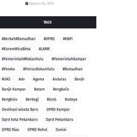
Agustus 05, 2026
TAGS
#Berkah#Ramadhan
#DPRD
#KNPI
#KoremWiraBima
#LAMR
#Pemerintah#RokanHulu
#PemerintahKampar
#Pemko
#PolresRokanHulu
#Ramadhan
#UAS
Adv
Agama
Andalas
Banjir
Banjir Kampar
Batam
Bengkalis
Bengkulu
Berbagi
Bisnis
Budaya
Destinasi wisata Baru
DPRD Kampar
Dprd kota Pekanbaru
Dprd Pekanbaru
DPRD Riau
DPRD Rohul
Dumai