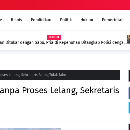
e
Bisnis
Pendidikan
Politik
Hukum
Pemerintah
 Kepenuhan Ditangkap Polisi dengan
MUI Sambut Positif Program 
Narkoba Melalui Ruqyah Syar'i
oses Lelang, Sekretaris Bilang Tidak Tahu
anpa Proses Lelang, Sekretaris