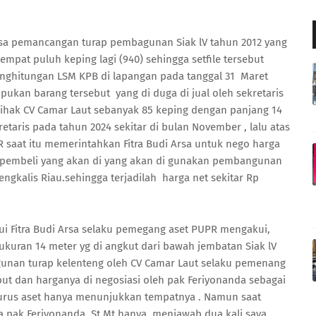
sisa pemancangan turap pembagunan Siak lV tahun 2012 yang
s empat puluh keping lagi (940) sehingga setfile tersebut
nghitungan LSM KPB di lapangan pada tanggal 31 Maret
ukan barang tersebut yang di duga di jual oleh sekretaris
pihak CV Camar Laut sebanyak 85 keping dengan panjang 14
retaris pada tahun 2024 sekitar di bulan November , lalu atas
R saat itu memerintahkan Fitra Budi Arsa untuk nego harga
 pembeli yang akan di yang akan di gunakan pembangunan
ngkalis Riau.sehingga terjadilah harga net sekitar Rp
lui Fitra Budi Arsa selaku pemegang aset PUPR mengakui,
ukuran 14 meter yg di angkut dari bawah jembatan Siak lV
unan turap kelenteng oleh CV Camar Laut selaku pemenang
t dan harganya di negosiasi oleh pak Feriyonanda sebagai
ngurus aset hanya menunjukkan tempatnya . Namun saat
a pak Feriyonanda St Mt hanya menjawab dua kali saya