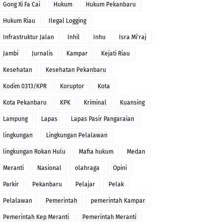
Gong Xi Fa Cai
Hukum
Hukum Pekanbaru
Hukum Riau
Ilegal Logging
Infrastruktur Jalan
Inhil
Inhu
Isra Mi'raj
Jambi
Jurnalis
Kampar
Kejati Riau
Kesehatan
Kesehatan Pekanbaru
Kodim 0313/KPR
Koruptor
Kota
Kota Pekanbaru
KPK
Kriminal
Kuansing
Lampung
Lapas
Lapas Pasir Pangaraian
lingkungan
Lingkungan Pelalawan
lingkungan Rokan Hulu
Mafia hukum
Medan
Meranti
Nasional
olahraga
Opini
Parkir
Pekanbaru
Pelajar
Pelak
Pelalawan
Pemerintah
pemerintah Kampar
Pemerintah Kep Meranti
Pemerintah Meranti