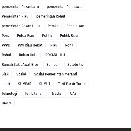
pemerintah Pekanbaru
pemerintah Pelalawan
Pemerintah Riau
pemerintah Rohul
pemerintah Rokan Hulu
Pemko
Pendidikan
Pers
Polda Riau
Politik
Politik Riau
PPPK
PWI Riau Hebat
Riau
Rohil
Rohul
Rokan Hulu
ROKANHULU
Rumah Sakit Awal Bros
Sampah
Selebritis
Siak
Sosial
Sosial Pemerintah Meranti
sport
SUMBAR
SUMUT
Tarif Parkir Turun
Teknologi
Tembilahan
Tradisi
UAS
UMKM