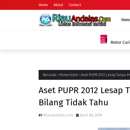
Home
About
Contact
Hom
HUKUM
Motor Curian Ditukar dengan Sabu, Pria di
Barang Bukti 2,35 Gram Narkotika
Beranda
Pemerintah
Aset PUPR 2012 Lesap Tanpa Pr
Aset PUPR 2012 Lesap T
Bilang Tidak Tahu
Riauandalas.com
April 08, 2026