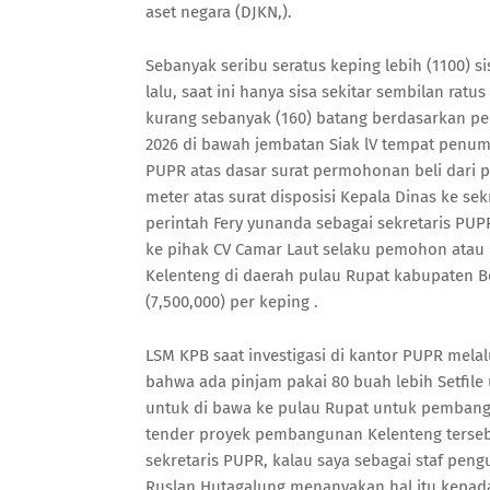
aset negara (DJKN,).
Sebanyak seribu seratus keping lebih (1100) 
lalu, saat ini hanya sisa sekitar sembilan ratu
kurang sebanyak (160) batang berdasarkan pe
2026 di bawah jembatan Siak lV tempat penump
PUPR atas dasar surat permohonan beli dari 
meter atas surat disposisi Kepala Dinas ke sek
perintah Fery yunanda sebagai sekretaris PUP
ke pihak CV Camar Laut selaku pemohon atau
Kelenteng di daerah pulau Rupat kabupaten Be
(7,500,000) per keping .
LSM KPB saat investigasi di kantor PUPR mela
bahwa ada pinjam pakai 80 buah lebih Setfile 
untuk di bawa ke pulau Rupat untuk pembang
tender proyek pembangunan Kelenteng tersebu
sekretaris PUPR, kalau saya sebagai staf pe
Ruslan Hutagalung menanyakan hal itu kepad