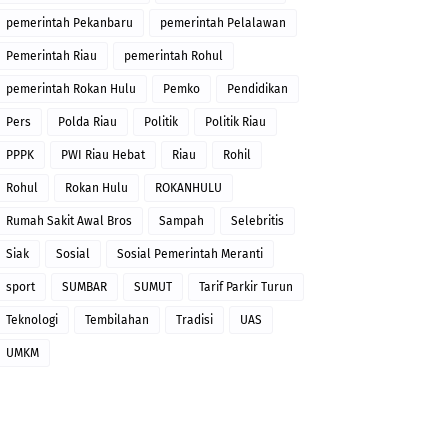
pemerintah Pekanbaru
pemerintah Pelalawan
Pemerintah Riau
pemerintah Rohul
pemerintah Rokan Hulu
Pemko
Pendidikan
Pers
Polda Riau
Politik
Politik Riau
PPPK
PWI Riau Hebat
Riau
Rohil
Rohul
Rokan Hulu
ROKANHULU
Rumah Sakit Awal Bros
Sampah
Selebritis
Siak
Sosial
Sosial Pemerintah Meranti
sport
SUMBAR
SUMUT
Tarif Parkir Turun
Teknologi
Tembilahan
Tradisi
UAS
UMKM