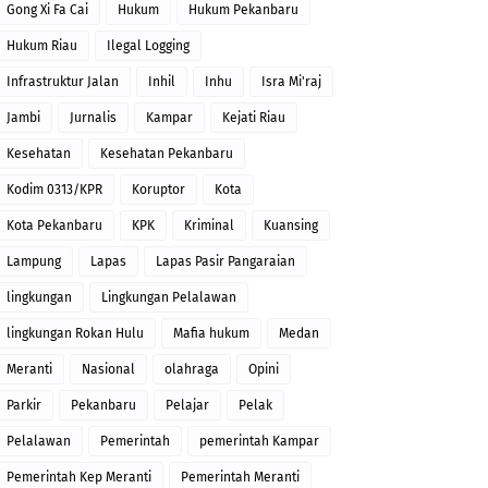
Gong Xi Fa Cai
Hukum
Hukum Pekanbaru
Hukum Riau
Ilegal Logging
Infrastruktur Jalan
Inhil
Inhu
Isra Mi'raj
Jambi
Jurnalis
Kampar
Kejati Riau
Kesehatan
Kesehatan Pekanbaru
Kodim 0313/KPR
Koruptor
Kota
Kota Pekanbaru
KPK
Kriminal
Kuansing
Lampung
Lapas
Lapas Pasir Pangaraian
lingkungan
Lingkungan Pelalawan
lingkungan Rokan Hulu
Mafia hukum
Medan
Meranti
Nasional
olahraga
Opini
Parkir
Pekanbaru
Pelajar
Pelak
Pelalawan
Pemerintah
pemerintah Kampar
Pemerintah Kep Meranti
Pemerintah Meranti