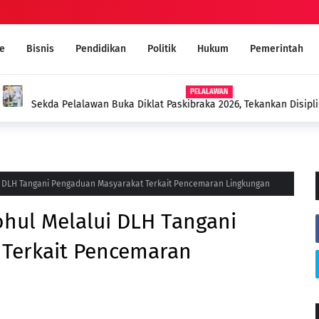
e
Bisnis
Pendidikan
Politik
Hukum
Pemerintah
N
26, Tekankan Disiplin dan
Motor Curian Ditukar dengan 
Barang Bukti 2,35 Gram Narko
 DLH Tangani Pengaduan Masyarakat Terkait Pencemaran Lingkungan
hul Melalui DLH Tangani
Terkait Pencemaran