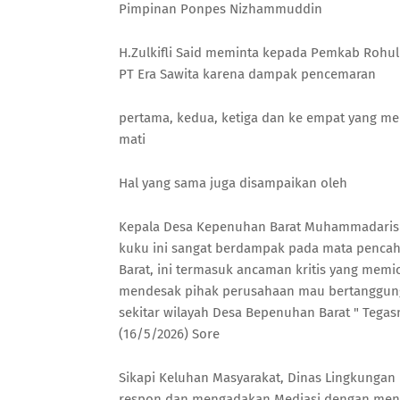
Pimpinan Ponpes Nizhammuddin
H.Zulkifli Said meminta kepada Pemkab Rohul
PT Era Sawita karena dampak pencemaran
pertama, kedua, ketiga dan ke empat yang men
mati
Hal yang sama juga disampaikan oleh
Kepala Desa Kepenuhan Barat Muhammadaris 
kuku ini sangat berdampak pada mata pencah
Barat, ini termasuk ancaman kritis yang memic
mendesak pihak perusahaan mau bertanggung 
sekitar wilayah Desa Bepenuhan Barat " Tegas
(16/5/2026) Sore
Sikapi Keluhan Masyarakat, Dinas Lingkungan
respon dan mengadakan Mediasi dengan men