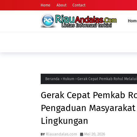
Home
About
Contact
Hom
PELALAWA
Sekda Pelalawan Buka Diklat Paskibraka 20
Kekompakan Tim
Beranda
Hukum
Gerak Cepat Pemkab Rohul Melalui
Gerak Cepat Pemkab Ro
Pengaduan Masyarakat 
Lingkungan
Riauandalas.com
Mei 20, 2026