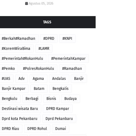
Agustus 05, 2026
TAGS
#Berkah#Ramadhan
#DPRD
#KNPI
#KoremWiraBima
#LAMR
#Pemerintah#RokanHulu
#PemerintahKampar
#Pemko
#PolresRokanHulu
#Ramadhan
#UAS
Adv
Agama
Andalas
Banjir
Banjir Kampar
Batam
Bengkalis
Bengkulu
Berbagi
Bisnis
Budaya
Destinasi wisata Baru
DPRD Kampar
Dprd kota Pekanbaru
Dprd Pekanbaru
DPRD Riau
DPRD Rohul
Dumai