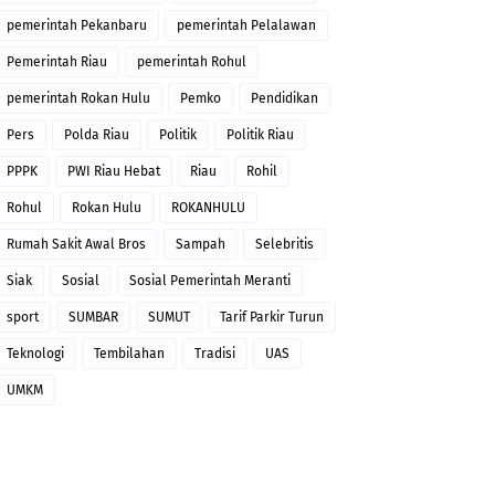
pemerintah Pekanbaru
pemerintah Pelalawan
Pemerintah Riau
pemerintah Rohul
pemerintah Rokan Hulu
Pemko
Pendidikan
Pers
Polda Riau
Politik
Politik Riau
PPPK
PWI Riau Hebat
Riau
Rohil
Rohul
Rokan Hulu
ROKANHULU
Rumah Sakit Awal Bros
Sampah
Selebritis
Siak
Sosial
Sosial Pemerintah Meranti
sport
SUMBAR
SUMUT
Tarif Parkir Turun
Teknologi
Tembilahan
Tradisi
UAS
UMKM