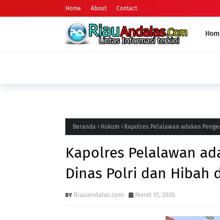
Home
About
Contact
Hom
HUKUM
Motor Curian Ditukar dengan Sabu, Pria di
Barang Bukti 2,35 Gram Narkotika
Beranda
Hukum
Kapolres Pelalawan adakan Pengec
Kapolres Pelalawan a
Dinas Polri dan Hibah 
Riauandalas.com
Maret 31, 2026