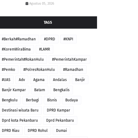
Agustus 05, 2026
TAGS
#Berkah#Ramadhan
#DPRD
#KNPI
#KoremWiraBima
#LAMR
#Pemerintah#RokanHulu
#PemerintahKampar
#Pemko
#PolresRokanHulu
#Ramadhan
#UAS
Adv
Agama
Andalas
Banjir
Banjir Kampar
Batam
Bengkalis
Bengkulu
Berbagi
Bisnis
Budaya
Destinasi wisata Baru
DPRD Kampar
Dprd kota Pekanbaru
Dprd Pekanbaru
DPRD Riau
DPRD Rohul
Dumai