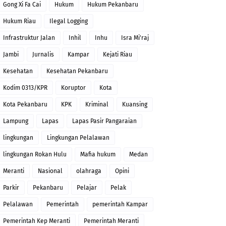
Gong Xi Fa Cai
Hukum
Hukum Pekanbaru
Hukum Riau
Ilegal Logging
Infrastruktur Jalan
Inhil
Inhu
Isra Mi'raj
Jambi
Jurnalis
Kampar
Kejati Riau
Kesehatan
Kesehatan Pekanbaru
Kodim 0313/KPR
Koruptor
Kota
Kota Pekanbaru
KPK
Kriminal
Kuansing
Lampung
Lapas
Lapas Pasir Pangaraian
lingkungan
Lingkungan Pelalawan
lingkungan Rokan Hulu
Mafia hukum
Medan
Meranti
Nasional
olahraga
Opini
Parkir
Pekanbaru
Pelajar
Pelak
Pelalawan
Pemerintah
pemerintah Kampar
Pemerintah Kep Meranti
Pemerintah Meranti