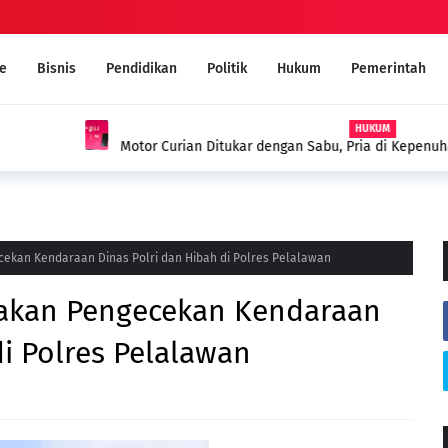
e
Bisnis
Pendidikan
Politik
Hukum
Pemerintah
 Kepenuhan Ditangkap Polisi dengan
MUI Sambut Positif Program 
Narkoba Melalui Ruqyah Syar'i
ekan Kendaraan Dinas Polri dan Hibah di Polres Pelalawan
dakan Pengecekan Kendaraan
di Polres Pelalawan