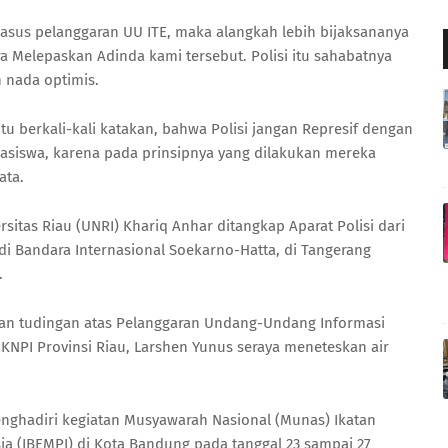
sus pelanggaran UU ITE, maka alangkah lebih bijaksananya
a Melepaskan Adinda kami tersebut. Polisi itu sahabatnya
n nada optimis.
 itu berkali-kali katakan, bahwa Polisi jangan Represif dengan
hasiswa, karena pada prinsipnya yang dilakukan mereka
ata.
sitas Riau (UNRI) Khariq Anhar ditangkap Aparat Polisi dari
di Bandara Internasional Soekarno-Hatta, di Tangerang
.
gan tudingan atas Pelanggaran Undang-Undang Informasi
a KNPI Provinsi Riau, Larshen Yunus seraya meneteskan air
nghadiri kegiatan Musyawarah Nasional (Munas) Ikatan
a (IBEMPI) di Kota Bandung pada tanggal 23 sampai 27