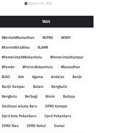
Agustus 05, 2026
TAGS
#Berkah#Ramadhan
#DPRD
#KNPI
#KoremWiraBima
#LAMR
#Pemerintah#RokanHulu
#PemerintahKampar
#Pemko
#PolresRokanHulu
#Ramadhan
#UAS
Adv
Agama
Andalas
Banjir
Banjir Kampar
Batam
Bengkalis
Bengkulu
Berbagi
Bisnis
Budaya
Destinasi wisata Baru
DPRD Kampar
Dprd kota Pekanbaru
Dprd Pekanbaru
DPRD Riau
DPRD Rohul
Dumai