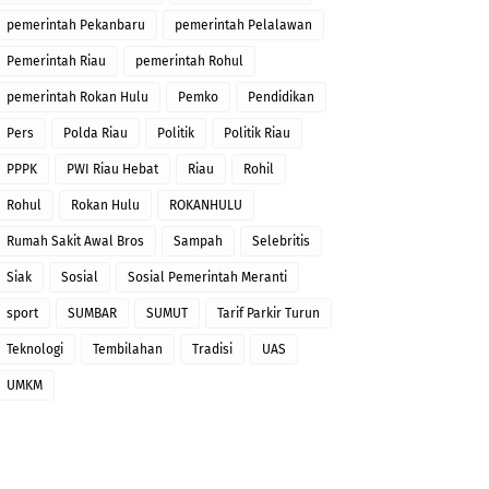
pemerintah Pekanbaru
pemerintah Pelalawan
Pemerintah Riau
pemerintah Rohul
pemerintah Rokan Hulu
Pemko
Pendidikan
Pers
Polda Riau
Politik
Politik Riau
PPPK
PWI Riau Hebat
Riau
Rohil
Rohul
Rokan Hulu
ROKANHULU
Rumah Sakit Awal Bros
Sampah
Selebritis
Siak
Sosial
Sosial Pemerintah Meranti
sport
SUMBAR
SUMUT
Tarif Parkir Turun
Teknologi
Tembilahan
Tradisi
UAS
UMKM