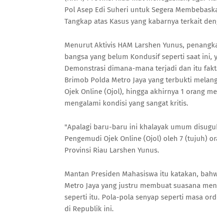
Pol Asep Edi Suheri untuk Segera Membebaskan
Tangkap atas Kasus yang kabarnya terkait de
Menurut Aktivis HAM Larshen Yunus, penangkap
bangsa yang belum Kondusif seperti saat ini,
Demonstrasi dimana-mana terjadi dan itu fakt
Brimob Polda Metro Jaya yang terbukti melan
Ojek Online (Ojol), hingga akhirnya 1 orang me
mengalami kondisi yang sangat kritis.
"Apalagi baru-baru ini khalayak umum disuguh
Pengemudi Ojek Online (Ojol) oleh 7 (tujuh) o
Provinsi Riau Larshen Yunus.
Mantan Presiden Mahasiswa itu katakan, bahw
Metro Jaya yang justru membuat suasana me
seperti itu. Pola-pola senyap seperti masa 
di Republik ini.