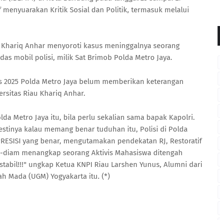
f menyuarakan Kritik Sosial dan Politik, termasuk melalui
, Khariq Anhar menyoroti kasus meninggalnya seorang
das mobil polisi, milik Sat Brimob Polda Metro Jaya.
stus 2025 Polda Metro Jaya belum memberikan keterangan
ersitas Riau Khariq Anhar.
da Metro Jaya itu, bila perlu sekalian sama bapak Kapolri.
estinya kalau memang benar tuduhan itu, Polisi di Polda
ESISI yang benar, mengutamakan pendekatan RJ, Restoratif
am-diam menangkap seorang Aktivis Mahasiswa ditengah
stabil!!!" ungkap Ketua KNPI Riau Larshen Yunus, Alumni dari
h Mada (UGM) Yogyakarta itu. (*)