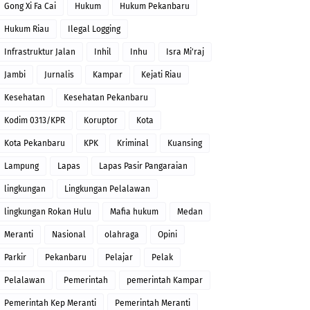
Gong Xi Fa Cai
Hukum
Hukum Pekanbaru
Hukum Riau
Ilegal Logging
Infrastruktur Jalan
Inhil
Inhu
Isra Mi'raj
Jambi
Jurnalis
Kampar
Kejati Riau
Kesehatan
Kesehatan Pekanbaru
Kodim 0313/KPR
Koruptor
Kota
Kota Pekanbaru
KPK
Kriminal
Kuansing
Lampung
Lapas
Lapas Pasir Pangaraian
lingkungan
Lingkungan Pelalawan
lingkungan Rokan Hulu
Mafia hukum
Medan
Meranti
Nasional
olahraga
Opini
Parkir
Pekanbaru
Pelajar
Pelak
Pelalawan
Pemerintah
pemerintah Kampar
Pemerintah Kep Meranti
Pemerintah Meranti