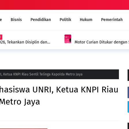
e
Bisnis
Pendidikan
Politik
Hukum
Pemerintah
 Kepenuhan Ditangkap Polisi dengan
MUI Sambut Positif Program 
Narkoba Melalui Ruqyah Syar'i
, Ketua KNPI Riau Sentil Telinga Kapolda Metro Jaya
hasiswa UNRI, Ketua KNPI Riau
 Metro Jaya