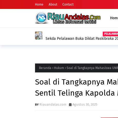
Home
About
Contact
Hom
HUKUM
Motor Curian Ditukar dengan Sabu, Pria di
Barang Bukti 2,35 Gram Narkotika
Beranda
Hukum
Soal di Tangkapnya Mahasiswa UNRI
Soal di Tangkapnya Ma
Sentil Telinga Kapolda
Riauandalas.com
Agustus 30, 2025