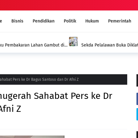
e
Bisnis
Pendidikan
Politik
Hukum
Pemerintah
aku Pembakaran Lahan Gambut di
Sekda Pelalawan Buka Diklat
Kekompakan Tim
habat Pers ke Dr Bagus Santoso dan Dr Afni Z
nugerah Sahabat Pers ke Dr
fni Z