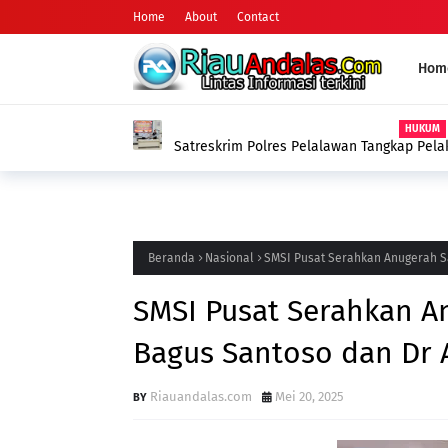
Home
About
Contact
Hom
HUKUM
Satreskrim Polres Pelalawan Tangkap Pel
Kerumutan
Beranda
Nasional
SMSI Pusat Serahkan Anugerah Sa
SMSI Pusat Serahkan A
Bagus Santoso dan Dr A
Riauandalas.com
Mei 20, 2025