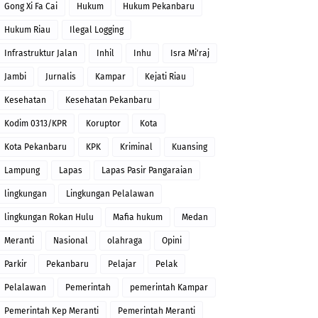
Gong Xi Fa Cai
Hukum
Hukum Pekanbaru
Hukum Riau
Ilegal Logging
Infrastruktur Jalan
Inhil
Inhu
Isra Mi'raj
Jambi
Jurnalis
Kampar
Kejati Riau
Kesehatan
Kesehatan Pekanbaru
Kodim 0313/KPR
Koruptor
Kota
Kota Pekanbaru
KPK
Kriminal
Kuansing
Lampung
Lapas
Lapas Pasir Pangaraian
lingkungan
Lingkungan Pelalawan
lingkungan Rokan Hulu
Mafia hukum
Medan
Meranti
Nasional
olahraga
Opini
Parkir
Pekanbaru
Pelajar
Pelak
Pelalawan
Pemerintah
pemerintah Kampar
Pemerintah Kep Meranti
Pemerintah Meranti