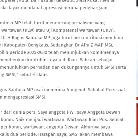
bupaten/kota. Dari usulan tersebut, SMSI Pusat menilai
ilai layak mendapat apresiasi berupa penghargaan.
Santoso MP telah turut mendorong jurnalisme yang
 Wartawan (KLW) atau Uji Kompetensi Wartawan (UKW).
s, Dr H Bagus Santoso MP juga turut berkontribusi membina
i Kabupaten Bengkalis. Sedangkan Dr Afni Z MAP MSi,
pilih periode 2025-2030 telah menunjukkan komitmennya
mberikan kontribusi nyata di Riau. Bahkan sebagai
h menunjukkan perhatian dan dukungannya untuk SMSI serta
 SMSI," sebut Firdaus.
Bagus Santoso MP usai menerima Anugerah Sahabat Pers saat
n mengapresiasi SMSI.
r dari dunia pers. Saya anggota PWI, saya Anggota Dewan
 koran. Naik menjadi wartawan. Wartawan Riau Pos. Setelah
oper koran, wartawan, anggota Dewan. Akhirnya saya
alis dua periode. Harapan saya, SMSI akan membawa