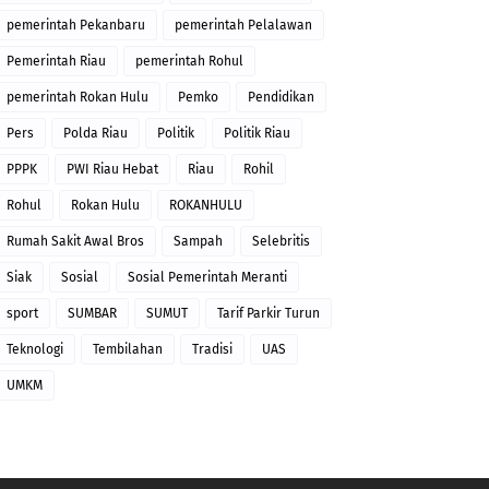
pemerintah Pekanbaru
pemerintah Pelalawan
Pemerintah Riau
pemerintah Rohul
pemerintah Rokan Hulu
Pemko
Pendidikan
Pers
Polda Riau
Politik
Politik Riau
PPPK
PWI Riau Hebat
Riau
Rohil
Rohul
Rokan Hulu
ROKANHULU
Rumah Sakit Awal Bros
Sampah
Selebritis
Siak
Sosial
Sosial Pemerintah Meranti
sport
SUMBAR
SUMUT
Tarif Parkir Turun
Teknologi
Tembilahan
Tradisi
UAS
UMKM