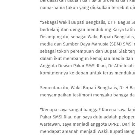
berdasarkan usulan dari SMSI provinsi dan ka
nama-nama tokoh yang diusulkan tersebut din
"Sebagai Wakil Bupati Bengkalis, Dr H Bagus 
berkelanjutan dengan mendukung Karya Latih
Disamping itu, sebagai Wakil Bupati Bengkali
media dan Sumber Daya Manusia (SDM) SMSI d
sebagai tokoh perempuan dan Bupati Siak ter
dalam ikut membangun kemajuan media dan me
Anggota Dewan Pakar SMSI Riau, Dr Afni tela
komitmennya ke depan untuk terus mendukung
Sementara itu, Wakil Bupati Bengkalis, Dr H 
menyampaikan testimoni mengaku bangga da
"Kenapa saya sangat bangga? Karena saya lahi
Pakar SMSI Riau dan saya dulu adalah peloper
wartawan, saya menjadi anggota DPRD. Dari l
mendapat amanah menjadi Wakil Bupati Bengk