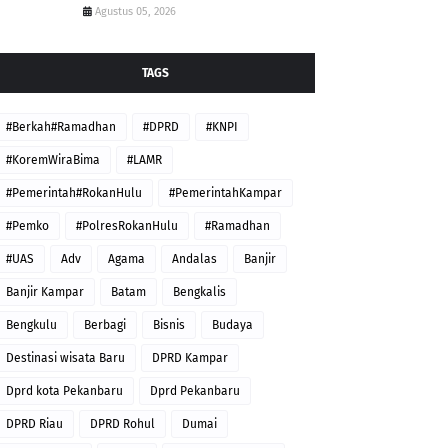
Agustus 05, 2026
TAGS
#Berkah#Ramadhan
#DPRD
#KNPI
#KoremWiraBima
#LAMR
#Pemerintah#RokanHulu
#PemerintahKampar
#Pemko
#PolresRokanHulu
#Ramadhan
#UAS
Adv
Agama
Andalas
Banjir
Banjir Kampar
Batam
Bengkalis
Bengkulu
Berbagi
Bisnis
Budaya
Destinasi wisata Baru
DPRD Kampar
Dprd kota Pekanbaru
Dprd Pekanbaru
DPRD Riau
DPRD Rohul
Dumai