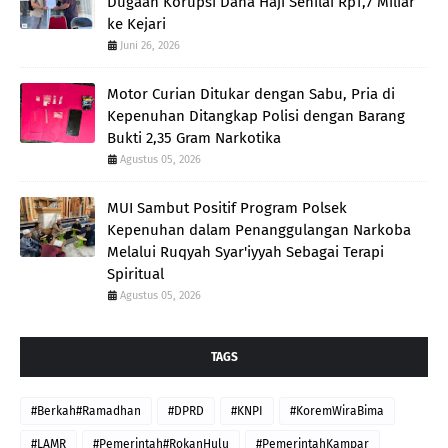
Dugaan Korupsi Dana Haji Senilai Rp1,7 Miliar
ke Kejari
Juni 26, 2026
Motor Curian Ditukar dengan Sabu, Pria di
Kepenuhan Ditangkap Polisi dengan Barang
Bukti 2,35 Gram Narkotika
Agustus 05, 2026
MUI Sambut Positif Program Polsek
Kepenuhan dalam Penanggulangan Narkoba
Melalui Ruqyah Syar'iyyah Sebagai Terapi
Spiritual
Agustus 05, 2026
TAGS
#Berkah#Ramadhan
#DPRD
#KNPI
#KoremWiraBima
#LAMR
#Pemerintah#RokanHulu
#PemerintahKampar