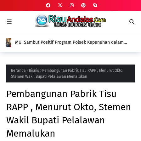
MUI Sambut Positif Program Polsek Kepenuhan dalam
Penanggulangan Narkoba Melalui Ruqyah Syar'iyyah
Sebagai Terapi Spiritual
Beranda
Bisnis
Pembangunan Pabrik Tisu RAPP , Menurut Okto,
Stemen Wakil Bupati Pelalawan Memalukan
Pembangunan Pabrik Tisu
RAPP , Menurut Okto, Stemen
Wakil Bupati Pelalawan
Memalukan