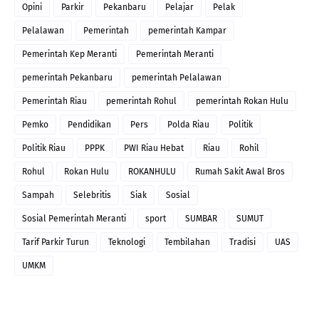
Opini
Parkir
Pekanbaru
Pelajar
Pelak
Pelalawan
Pemerintah
pemerintah Kampar
Pemerintah Kep Meranti
Pemerintah Meranti
pemerintah Pekanbaru
pemerintah Pelalawan
Pemerintah Riau
pemerintah Rohul
pemerintah Rokan Hulu
Pemko
Pendidikan
Pers
Polda Riau
Politik
Politik Riau
PPPK
PWI Riau Hebat
Riau
Rohil
Rohul
Rokan Hulu
ROKANHULU
Rumah Sakit Awal Bros
Sampah
Selebritis
Siak
Sosial
Sosial Pemerintah Meranti
sport
SUMBAR
SUMUT
Tarif Parkir Turun
Teknologi
Tembilahan
Tradisi
UAS
UMKM