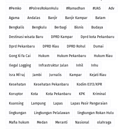
#Pemko
#PolresRokanHulu
#Ramadhan
#UAS
Adv
Agama
Andalas
Banjir
Banjir Kampar
Batam
Bengkalis
Bengkulu
Berbagi
Bisnis
Budaya
Destinasi wisata Baru
DPRD Kampar
Dprd kota Pekanbaru
Dprd Pekanbaru
DPRD Riau
DPRD Rohul
Dumai
Gong Xi Fa Cai
Hukum
Hukum Pekanbaru
Hukum Riau
Ilegal Logging
Infrastruktur Jalan
Inhil
Inhu
Isra Mi'raj
Jambi
Jurnalis
Kampar
Kejati Riau
Kesehatan
Kesehatan Pekanbaru
Kodim 0313/KPR
Koruptor
Kota
Kota Pekanbaru
KPK
Kriminal
Kuansing
Lampung
Lapas
Lapas Pasir Pangaraian
lingkungan
Lingkungan Pelalawan
lingkungan Rokan Hulu
Mafia hukum
Medan
Meranti
Nasional
olahraga