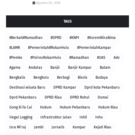
Agustus 05, 2026
TAGS
#Berkah#Ramadhan
#DPRD
#KNPI
#KoremWiraBima
#LAMR
#Pemerintah#RokanHulu
#PemerintahKampar
#Pemko
#PolresRokanHulu
#Ramadhan
#UAS
Adv
Agama
Andalas
Banjir
Banjir Kampar
Batam
Bengkalis
Bengkulu
Berbagi
Bisnis
Budaya
Destinasi wisata Baru
DPRD Kampar
Dprd kota Pekanbaru
Dprd Pekanbaru
DPRD Riau
DPRD Rohul
Dumai
Gong Xi Fa Cai
Hukum
Hukum Pekanbaru
Hukum Riau
Ilegal Logging
Infrastruktur Jalan
Inhil
Inhu
Isra Mi'raj
Jambi
Jurnalis
Kampar
Kejati Riau