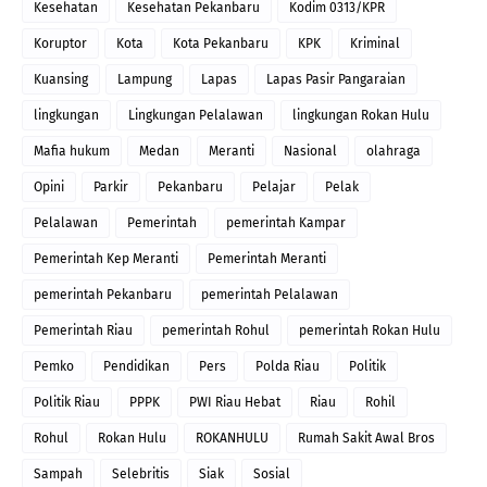
Kesehatan
Kesehatan Pekanbaru
Kodim 0313/KPR
Koruptor
Kota
Kota Pekanbaru
KPK
Kriminal
Kuansing
Lampung
Lapas
Lapas Pasir Pangaraian
lingkungan
Lingkungan Pelalawan
lingkungan Rokan Hulu
Mafia hukum
Medan
Meranti
Nasional
olahraga
Opini
Parkir
Pekanbaru
Pelajar
Pelak
Pelalawan
Pemerintah
pemerintah Kampar
Pemerintah Kep Meranti
Pemerintah Meranti
pemerintah Pekanbaru
pemerintah Pelalawan
Pemerintah Riau
pemerintah Rohul
pemerintah Rokan Hulu
Pemko
Pendidikan
Pers
Polda Riau
Politik
Politik Riau
PPPK
PWI Riau Hebat
Riau
Rohil
Rohul
Rokan Hulu
ROKANHULU
Rumah Sakit Awal Bros
Sampah
Selebritis
Siak
Sosial