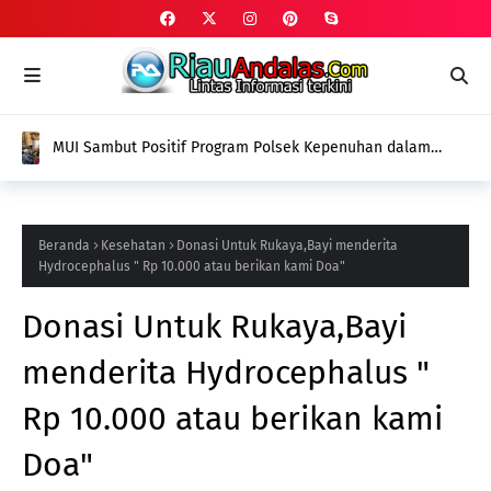
MUI Sambut Positif Program Polsek Kepenuhan dalam
Penanggulangan Narkoba Melalui Ruqyah Syar'iyyah
Sebagai Terapi Spiritual
Beranda
Kesehatan
Donasi Untuk Rukaya,Bayi menderita
Hydrocephalus " Rp 10.000 atau berikan kami Doa"
Donasi Untuk Rukaya,Bayi
menderita Hydrocephalus "
Rp 10.000 atau berikan kami
Doa"