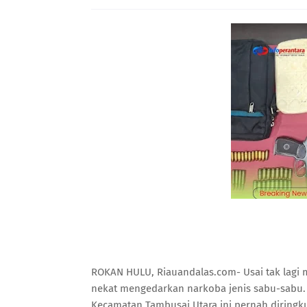
ROKAN HULU, Riauandalas.com- Usai tak lagi me
nekat mengedarkan narkoba jenis sabu-sabu. 
Kecamatan Tambusai Utara ini pernah diringku