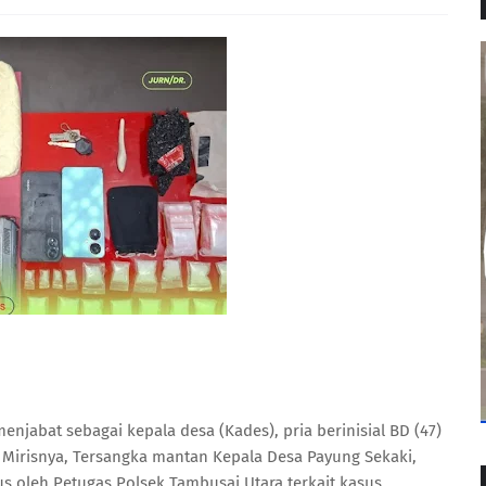
njabat sebagai kepala desa (Kades), pria berinisial BD (47)
Mirisnya, Tersangka mantan Kepala Desa Payung Sekaki,
s oleh Petugas Polsek Tambusai Utara.terkait kasus