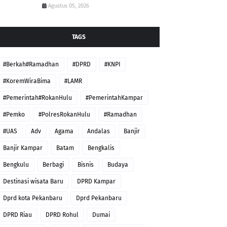
Agustus 05, 2026
TAGS
#Berkah#Ramadhan
#DPRD
#KNPI
#KoremWiraBima
#LAMR
#Pemerintah#RokanHulu
#PemerintahKampar
#Pemko
#PolresRokanHulu
#Ramadhan
#UAS
Adv
Agama
Andalas
Banjir
Banjir Kampar
Batam
Bengkalis
Bengkulu
Berbagi
Bisnis
Budaya
Destinasi wisata Baru
DPRD Kampar
Dprd kota Pekanbaru
Dprd Pekanbaru
DPRD Riau
DPRD Rohul
Dumai