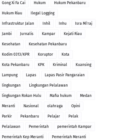
Gong Xi Fa Cai
Hukum
Hukum Pekanbaru
Hukum Riau
Ilegal Logging
Infrastruktur Jalan
Inhil
Inhu
Isra Mi'raj
Jambi
Jurnalis
Kampar
Kejati Riau
Kesehatan
Kesehatan Pekanbaru
Kodim 0313/KPR
Koruptor
Kota
Kota Pekanbaru
KPK
Kriminal
Kuansing
Lampung
Lapas
Lapas Pasir Pangaraian
lingkungan
Lingkungan Pelalawan
lingkungan Rokan Hulu
Mafia hukum
Medan
Meranti
Nasional
olahraga
Opini
Parkir
Pekanbaru
Pelajar
Pelak
Pelalawan
Pemerintah
pemerintah Kampar
Pemerintah Kep Meranti
Pemerintah Meranti