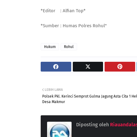
*Editor : Alfian Top*
*Sumber : Humas Polres Rohul"
Hukum
Rohul
LEBIH LAMA
Polsek Pkl. Kerinci Semprot Gulma Jagung Asta Cita 1 Hek
Desa Makmur
Diposting oleh
Riauandala