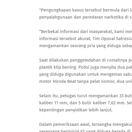
"Pengungkapan kasus tersebut bermula dari l
penyalahgunaan dan peredaran narkotika di 
“Berbekal informasi dari masyarakat, kami me
informasi tersebut akurat, Tim Opsnal Satre
mengamankan seorang pria yang diduga sebag
Saat dilakukan penggeledahan di rumahnya p
plastik klip bening. Polisi juga menyita dua p
yang diduga digunakan untuk mengemas sabu,
motor Honda Beat tanpa pelat nomor, dua unit
Selain itu, petugas turut mengamankan 33 butir
kaliber 11 mm, dan 5 butir kaliber 7,62 mm. S
kepentingan penyidikan lebih lanjut.
Dalam pemeriksaan awal, tersangka mengakui 
seseorang berinisial FZ yang diduga berada di