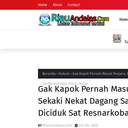
Home
About
Contact
Hom
HUKUM
Satreskrim Polres Pelalawan Tangkap Pel
Kerumutan
Beranda
Hukum
Gak Kapok Pernah Masuk Penjara, E
Sat Resnarkoba Polres Rohul
Gak Kapok Pernah Masu
Sekaki Nekat Dagang Sa
Diciduk Sat Resnarkoba
Riauandalas.com
Juli 04, 2026