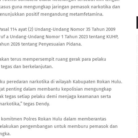
kasus guna mengungkap jaringan pemasok narkotika dan
a menunjukkan positif mengandung metamfetamina.
 Pasal 114 ayat (2) Undang-Undang Nomor 35 Tahun 2009
huruf a Undang-Undang Nomor 1 Tahun 2023 tentang KUHP,
ahun 2026 tentang Penyesuaian Pidana.
kan terus mempersempit ruang gerak para pelaku
 tegas dan berkelanjutan.
ku peredaran narkotika di wilayah Kabupaten Rokan Hulu.
ngat penting dalam membantu kepolisian mengungkap
k tegas setiap pelaku demi menjaga keamanan serta
arkotika,” tegas Dendy.
 komitmen Polres Rokan Hulu dalam memberantas
us melakukan pengembangan untuk memburu pemasok dan
angka.