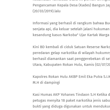
Pengancaman Kepala Desa (Kades) Bangun Jaya
(20/03/2019).lalu
Informasi yang berhasil di rangkum bahwa B
senjata api, dia keluar setelah jalani hukuman
kesandung kasus Narkoba" Ujar Kartak Warga
Kini BD kembali di ciduk Satuan Reserse Nark
peredaran gelap narkotika di wilayah hukumn
berhasil diamankan saat penggerebekan di s
Utara, Kabupaten Rokan Hulu, Kamis (02/07/2
Kapolres Rokan Hulu AKBP Emil Eka Putra S.I.
M.H di dampingi
Kasi Humas AKP Yohanes Tindaon S.H Ketika d
petugas menyita 18 paket narkotika jenis sab
bukti yang diduga digunakan untuk mendukung