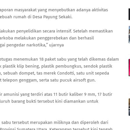
aporan masyarakat yang menyebutkan adanya aktivitas
sebuah rumah di Desa Payung Sekaki.
lakukan penyelidikan secara intensif. Setelah memastikan
snarkoba melakukan penggerebekan dan berhasil
ai pengedar narkotika,” ujarnya
etugas menemukan 18 paket sabu yang telah dikemas dalam
ak plastik klip bening, plastik pembungkus, sendok plastik
 sebuah dompet, tas merek Condotti, satu unit sepeda
 telepon genggam, serta satu pucuk airsoft gun.
 amunisi yang terdiri atas 11 butir kaliber 9 mm, 17 butir
eluruh barang bukti tersebut kini diamankan untuk
sabu tersebut merupakan miliknya dan diperoleh dari
 Provinsi Sumatera Utara. Keterangan tersebut kini tengah