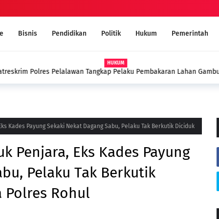
e
Bisnis
Pendidikan
Politik
Hukum
Pemerintah
aku Pembakaran Lahan Gambut di
Sekda Pelalawan Buka Diklat
Kekompakan Tim
ks Kades Payung Sekaki Nekat Dagang Sabu, Pelaku Tak Berkutik Diciduk
k Penjara, Eks Kades Payung
bu, Pelaku Tak Berkutik
 Polres Rohul