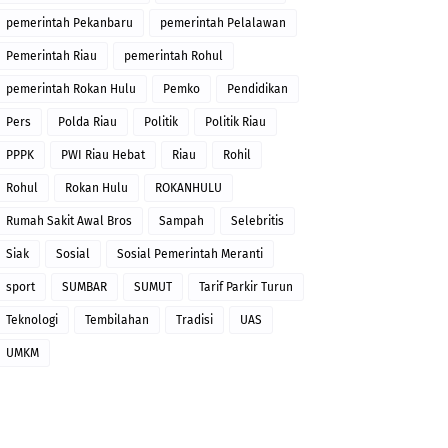
pemerintah Pekanbaru
pemerintah Pelalawan
Pemerintah Riau
pemerintah Rohul
pemerintah Rokan Hulu
Pemko
Pendidikan
Pers
Polda Riau
Politik
Politik Riau
PPPK
PWI Riau Hebat
Riau
Rohil
Rohul
Rokan Hulu
ROKANHULU
Rumah Sakit Awal Bros
Sampah
Selebritis
Siak
Sosial
Sosial Pemerintah Meranti
sport
SUMBAR
SUMUT
Tarif Parkir Turun
Teknologi
Tembilahan
Tradisi
UAS
UMKM