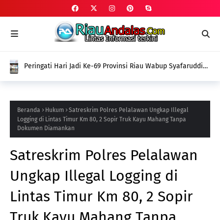
Peringati Hari Jadi Ke-69 Provinsi Riau Wabup Syafaruddin
Poti Sampaikan Pesan Penguatan Ekonomi dan Refleksi
Pelayanan
Beranda
Hukum
Satreskrim Polres Pelalawan Ungkap Illegal
Logging di Lintas Timur Km 80, 2 Sopir Truk Kayu Mahang Tanpa
Dokumen Diamankan
Satreskrim Polres Pelalawan
Ungkap Illegal Logging di
Lintas Timur Km 80, 2 Sopir
Truk Kayu Mahang Tanpa