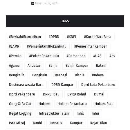
Agustus 05, 2026
TAGS
#Berkah#Ramadhan
#DPRD
#KNPI
#KoremWiraBima
#LAMR
#Pemerintah#RokanHulu
#PemerintahKampar
#Pemko
#PolresRokanHulu
#Ramadhan
#UAS
Adv
Agama
Andalas
Banjir
Banjir Kampar
Batam
Bengkalis
Bengkulu
Berbagi
Bisnis
Budaya
Destinasi wisata Baru
DPRD Kampar
Dprd kota Pekanbaru
Dprd Pekanbaru
DPRD Riau
DPRD Rohul
Dumai
Gong Xi Fa Cai
Hukum
Hukum Pekanbaru
Hukum Riau
Ilegal Logging
Infrastruktur Jalan
Inhil
Inhu
Isra Mi'raj
Jambi
Jurnalis
Kampar
Kejati Riau