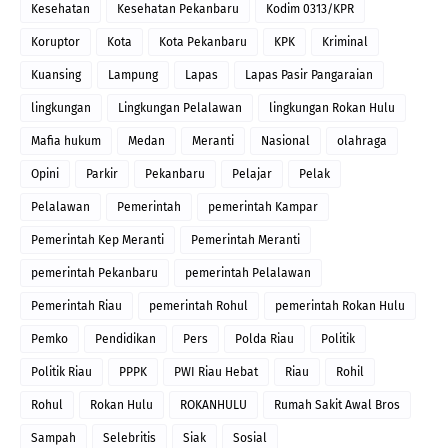
Kesehatan
Kesehatan Pekanbaru
Kodim 0313/KPR
Koruptor
Kota
Kota Pekanbaru
KPK
Kriminal
Kuansing
Lampung
Lapas
Lapas Pasir Pangaraian
lingkungan
Lingkungan Pelalawan
lingkungan Rokan Hulu
Mafia hukum
Medan
Meranti
Nasional
olahraga
Opini
Parkir
Pekanbaru
Pelajar
Pelak
Pelalawan
Pemerintah
pemerintah Kampar
Pemerintah Kep Meranti
Pemerintah Meranti
pemerintah Pekanbaru
pemerintah Pelalawan
Pemerintah Riau
pemerintah Rohul
pemerintah Rokan Hulu
Pemko
Pendidikan
Pers
Polda Riau
Politik
Politik Riau
PPPK
PWI Riau Hebat
Riau
Rohil
Rohul
Rokan Hulu
ROKANHULU
Rumah Sakit Awal Bros
Sampah
Selebritis
Siak
Sosial