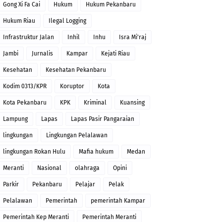
Gong Xi Fa Cai
Hukum
Hukum Pekanbaru
Hukum Riau
Ilegal Logging
Infrastruktur Jalan
Inhil
Inhu
Isra Mi'raj
Jambi
Jurnalis
Kampar
Kejati Riau
Kesehatan
Kesehatan Pekanbaru
Kodim 0313/KPR
Koruptor
Kota
Kota Pekanbaru
KPK
Kriminal
Kuansing
Lampung
Lapas
Lapas Pasir Pangaraian
lingkungan
Lingkungan Pelalawan
lingkungan Rokan Hulu
Mafia hukum
Medan
Meranti
Nasional
olahraga
Opini
Parkir
Pekanbaru
Pelajar
Pelak
Pelalawan
Pemerintah
pemerintah Kampar
Pemerintah Kep Meranti
Pemerintah Meranti