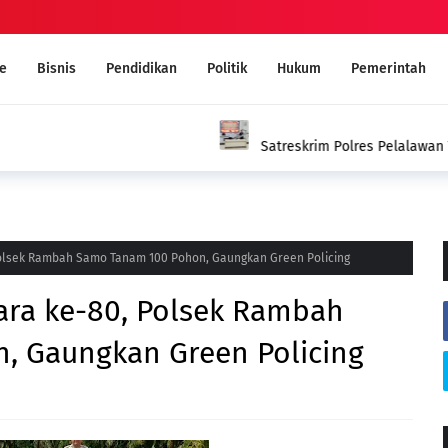
e
Bisnis
Pendidikan
Politik
Hukum
Pemerintah
laku Pembakaran Lahan Gambut di
Sekda Pelalawan Buka Diklat
Kekompakan Tim
olsek Rambah Samo Tanam 100 Pohon, Gaungkan Green Policing
ra ke-80, Polsek Rambah
, Gaungkan Green Policing