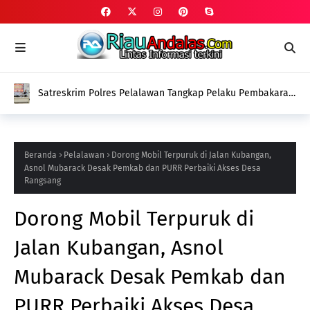
Satreskrim Polres Pelalawan Tangkap Pelaku Pembakaran
Lahan Gambut di Kerumutan
Beranda
Pelalawan
Dorong Mobil Terpuruk di Jalan Kubangan,
Asnol Mubarack Desak Pemkab dan PURR Perbaiki Akses Desa
Rangsang
Dorong Mobil Terpuruk di
Jalan Kubangan, Asnol
Mubarack Desak Pemkab dan
PURR Perbaiki Akses Desa