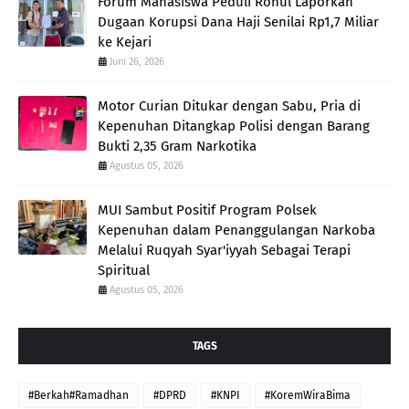
Forum Mahasiswa Peduli Rohul Laporkan
Dugaan Korupsi Dana Haji Senilai Rp1,7 Miliar
ke Kejari
Juni 26, 2026
Motor Curian Ditukar dengan Sabu, Pria di
Kepenuhan Ditangkap Polisi dengan Barang
Bukti 2,35 Gram Narkotika
Agustus 05, 2026
MUI Sambut Positif Program Polsek
Kepenuhan dalam Penanggulangan Narkoba
Melalui Ruqyah Syar'iyyah Sebagai Terapi
Spiritual
Agustus 05, 2026
TAGS
#Berkah#Ramadhan
#DPRD
#KNPI
#KoremWiraBima