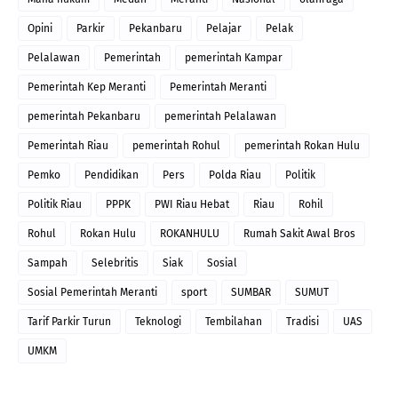
Opini
Parkir
Pekanbaru
Pelajar
Pelak
Pelalawan
Pemerintah
pemerintah Kampar
Pemerintah Kep Meranti
Pemerintah Meranti
pemerintah Pekanbaru
pemerintah Pelalawan
Pemerintah Riau
pemerintah Rohul
pemerintah Rokan Hulu
Pemko
Pendidikan
Pers
Polda Riau
Politik
Politik Riau
PPPK
PWI Riau Hebat
Riau
Rohil
Rohul
Rokan Hulu
ROKANHULU
Rumah Sakit Awal Bros
Sampah
Selebritis
Siak
Sosial
Sosial Pemerintah Meranti
sport
SUMBAR
SUMUT
Tarif Parkir Turun
Teknologi
Tembilahan
Tradisi
UAS
UMKM