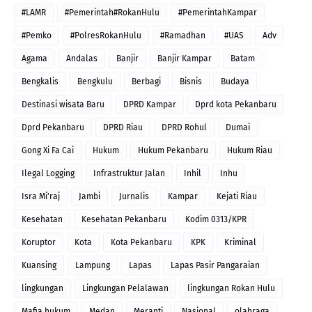
#LAMR
#Pemerintah#RokanHulu
#PemerintahKampar
#Pemko
#PolresRokanHulu
#Ramadhan
#UAS
Adv
Agama
Andalas
Banjir
Banjir Kampar
Batam
Bengkalis
Bengkulu
Berbagi
Bisnis
Budaya
Destinasi wisata Baru
DPRD Kampar
Dprd kota Pekanbaru
Dprd Pekanbaru
DPRD Riau
DPRD Rohul
Dumai
Gong Xi Fa Cai
Hukum
Hukum Pekanbaru
Hukum Riau
Ilegal Logging
Infrastruktur Jalan
Inhil
Inhu
Isra Mi'raj
Jambi
Jurnalis
Kampar
Kejati Riau
Kesehatan
Kesehatan Pekanbaru
Kodim 0313/KPR
Koruptor
Kota
Kota Pekanbaru
KPK
Kriminal
Kuansing
Lampung
Lapas
Lapas Pasir Pangaraian
lingkungan
Lingkungan Pelalawan
lingkungan Rokan Hulu
Mafia hukum
Medan
Meranti
Nasional
olahraga