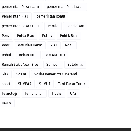
pemerintah Pekanbaru
pemerintah Pelalawan
Pemerintah Riau
pemerintah Rohul
pemerintah Rokan Hulu
Pemko
Pendidikan
Pers
Polda Riau
Politik
Politik Riau
PPPK
PWI Riau Hebat
Riau
Rohil
Rohul
Rokan Hulu
ROKANHULU
Rumah Sakit Awal Bros
Sampah
Selebritis
Siak
Sosial
Sosial Pemerintah Meranti
sport
SUMBAR
SUMUT
Tarif Parkir Turun
Teknologi
Tembilahan
Tradisi
UAS
UMKM