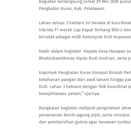
Kegiatan berlangsung Jumat 29 Mei 2026 pukul
Pangkalan Kuras, Kab. Pelalawan.
Lahan seluas 3 hektare ini berada di koordinat
hibrida F1 merek Cap Kapal Terbang BISI-2 de
tercatat sebagai milik Kelompok KUD Koperasi
Hadir dalam kegiatan Kepala Desa Harapan Jaya
Bhabinkamtibmas Aipda Rudi Andrian, serta p
Kapolsek Pangkalan Kuras Kompol Rinaldi Pa
ketahanan pangan dari awal tanam hingga pane
KUD. Lahan 3 hektare dengan titik koordinat je
kesejahteraan petani,” ujarnya.
Rangkaian kegiatan meliputi pengolahan lah
penanaman benih jagung pipil, serta rencan
dan pembersihan gulma agar tanaman tumbuh