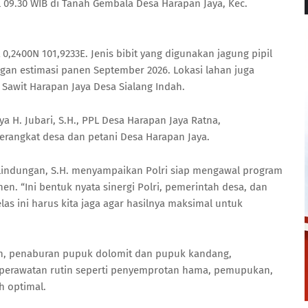
 09.30 WIB di Tanah Gembala Desa Harapan Jaya, Kec.
 0,2400N 101,9233E. Jenis bibit yang digunakan jagung pipil
ngan estimasi panen September 2026. Lokasi lahan juga
 Sawit Harapan Jaya Desa Sialang Indah.
 H. Jubari, S.H., PPL Desa Harapan Jaya Ratna,
erangkat desa dan petani Desa Harapan Jaya.
rlindungan, S.H. menyampaikan Polri siap mengawal program
n. “Ini bentuk nyata sinergi Polri, pemerintah desa, dan
las ini harus kita jaga agar hasilnya maksimal untuk
an, penaburan pupuk dolomit dan pupuk kandang,
a perawatan rutin seperti penyemprotan hama, pemupukan,
 optimal.