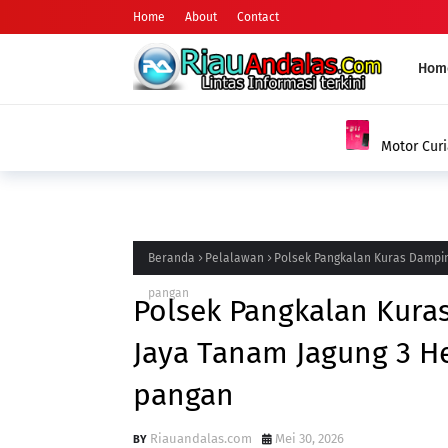
Home
About
Contact
Hom
HUKUM
Motor Curian Ditukar dengan Sabu, Pria di
Barang Bukti 2,35 Gram Narkotika
Beranda
Pelalawan
Polsek Pangkalan Kuras Dampin
pangan
Polsek Pangkalan Kura
Jaya Tanam Jagung 3 H
pangan
Riauandalas.com
Mei 30, 2026