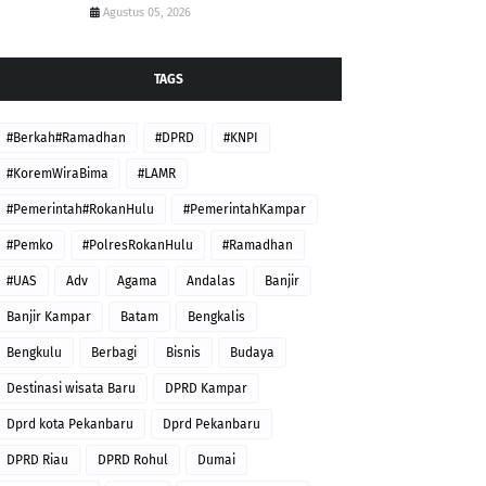
Agustus 05, 2026
TAGS
#Berkah#Ramadhan
#DPRD
#KNPI
#KoremWiraBima
#LAMR
#Pemerintah#RokanHulu
#PemerintahKampar
#Pemko
#PolresRokanHulu
#Ramadhan
#UAS
Adv
Agama
Andalas
Banjir
Banjir Kampar
Batam
Bengkalis
Bengkulu
Berbagi
Bisnis
Budaya
Destinasi wisata Baru
DPRD Kampar
Dprd kota Pekanbaru
Dprd Pekanbaru
DPRD Riau
DPRD Rohul
Dumai