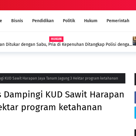
e
Bisnis
Pendidikan
Politik
Hukum
Pemerintah
 Kepenuhan Ditangkap Polisi dengan
MUI Sambut Positif Program 
Narkoba Melalui Ruqyah Syar'i
gi KUD Sawit Harapan Jaya Tanam Jagung 3 Hektar program ketahanan
s Dampingi KUD Sawit Harapan
ektar program ketahanan