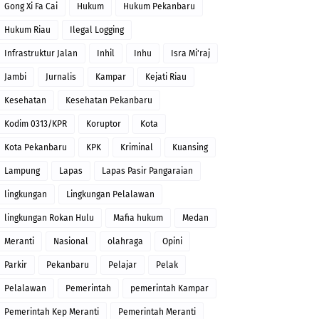
Gong Xi Fa Cai
Hukum
Hukum Pekanbaru
Hukum Riau
Ilegal Logging
Infrastruktur Jalan
Inhil
Inhu
Isra Mi'raj
Jambi
Jurnalis
Kampar
Kejati Riau
Kesehatan
Kesehatan Pekanbaru
Kodim 0313/KPR
Koruptor
Kota
Kota Pekanbaru
KPK
Kriminal
Kuansing
Lampung
Lapas
Lapas Pasir Pangaraian
lingkungan
Lingkungan Pelalawan
lingkungan Rokan Hulu
Mafia hukum
Medan
Meranti
Nasional
olahraga
Opini
Parkir
Pekanbaru
Pelajar
Pelak
Pelalawan
Pemerintah
pemerintah Kampar
Pemerintah Kep Meranti
Pemerintah Meranti