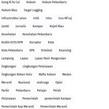
Gong Xi Fa Cai
Hukum
Hukum Pekanbaru
Hukum Riau
Ilegal Logging
Infrastruktur Jalan
Inhil
Inhu
Isra Mi'raj
Jambi
Jurnalis
Kampar
Kejati Riau
Kesehatan
Kesehatan Pekanbaru
Kodim 0313/KPR
Koruptor
Kota
Kota Pekanbaru
KPK
Kriminal
Kuansing
Lampung
Lapas
Lapas Pasir Pangaraian
lingkungan
Lingkungan Pelalawan
lingkungan Rokan Hulu
Mafia hukum
Medan
Meranti
Nasional
olahraga
Opini
Parkir
Pekanbaru
Pelajar
Pelak
Pelalawan
Pemerintah
pemerintah Kampar
Pemerintah Kep Meranti
Pemerintah Meranti