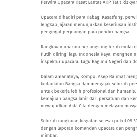
Perwira Upacara Kasat Lantas AKP Tatit Rizkyan H
Upacara dihadiri para Kabag, Kasatfung, perwi
lengkap jajaran menunjukkan keseriusan inst
pengingat perjuangan para pendiri bangsa.
Rangkaian upacara berlangsung tertib mulai
Putih diiringi lagu Indonesia Raya, mengheni
inspektur upacara. Lagu Bagimu Negeri dan d
Dalam amanatnya, Kompol Asep Rahmat mengat
kedaulatan Bangsa dan mengajak seluruh pers
untuk bekerja lebih profesional dan humanis
kemajuan bangsa lahir dari persatuan dan kerj
mewujudkan Asta Cita dengan melayani masyar
Seluruh rangkaian kegiatan selesai pukul 08.
dengan laporan komandan upacara dan pengh
mimbar.