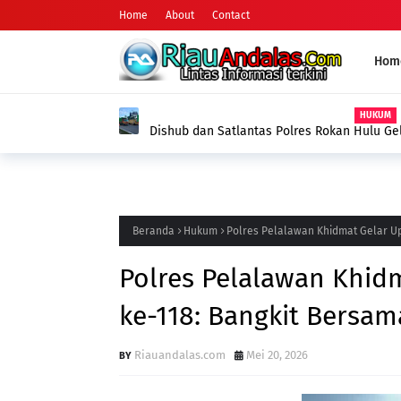
Home
About
Contact
Hom
HUKUM
Satreskrim Polres Pelalawan Tangkap Pel
Kerumutan
Beranda
Hukum
Polres Pelalawan Khidmat Gelar Up
Polres Pelalawan Khid
ke-118: Bangkit Bersa
Riauandalas.com
Mei 20, 2026