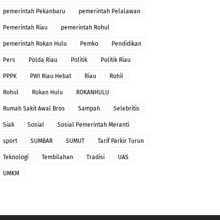
pemerintah Pekanbaru
pemerintah Pelalawan
Pemerintah Riau
pemerintah Rohul
pemerintah Rokan Hulu
Pemko
Pendidikan
Pers
Polda Riau
Politik
Politik Riau
PPPK
PWI Riau Hebat
Riau
Rohil
Rohul
Rokan Hulu
ROKANHULU
Rumah Sakit Awal Bros
Sampah
Selebritis
Siak
Sosial
Sosial Pemerintah Meranti
sport
SUMBAR
SUMUT
Tarif Parkir Turun
Teknologi
Tembilahan
Tradisi
UAS
UMKM