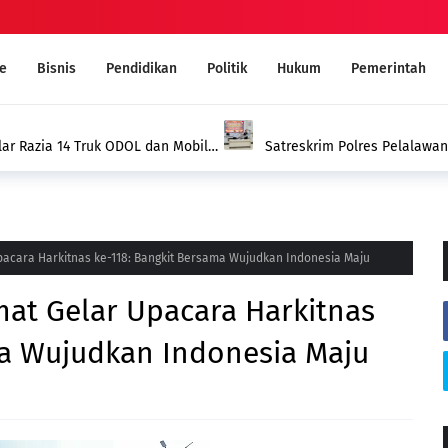
e
Bisnis
Pendidikan
Politik
Hukum
Pemerintah
aku Pembakaran Lahan Gambut di
Sekda Pelalawan Buka Diklat
Kekompakan Tim
acara Harkitnas ke-118: Bangkit Bersama Wujudkan Indonesia Maju
mat Gelar Upacara Harkitnas
ma Wujudkan Indonesia Maju