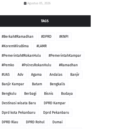
Agustus 05, 2026
TAGS
#Berkah#Ramadhan
#DPRD
#KNPI
#KoremWiraBima
#LAMR
#Pemerintah#RokanHulu
#PemerintahKampar
#Pemko
#PolresRokanHulu
#Ramadhan
#UAS
Adv
Agama
Andalas
Banjir
Banjir Kampar
Batam
Bengkalis
Bengkulu
Berbagi
Bisnis
Budaya
Destinasi wisata Baru
DPRD Kampar
Dprd kota Pekanbaru
Dprd Pekanbaru
DPRD Riau
DPRD Rohul
Dumai