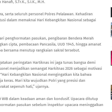
anafi, S.Tr.K., S.I.K., M.H.
ra, serta seluruh personel Polres Pelalawan. Kehadiran
itusi dalam memaknai Hari Kebangkitan Nasional sebagai
 dari penghormatan pasukan, pengibaran Bendera Merah
ngkan cipta, pembacaan Pancasila, UUD 1945, hingga amanat
oa bersama menutup rangkaian sakral tersebut.
akan peringatan Hartiknas ini jaga tunas bangsa demi
onel menjadikan semangat Harkitnas 2026 sebagai motivasi
. “Hari Kebangkitan Nasional mengingatkan kita bahwa
a keras. Mari kita wujudkan Polri yang presisi dan
akat sepenuh hati,” ujarnya.
30 WIB dalam keadaan aman dan kondusif. Upacara ditutup
ormatan pasukan sebelum inspektur upacara meninggalkan