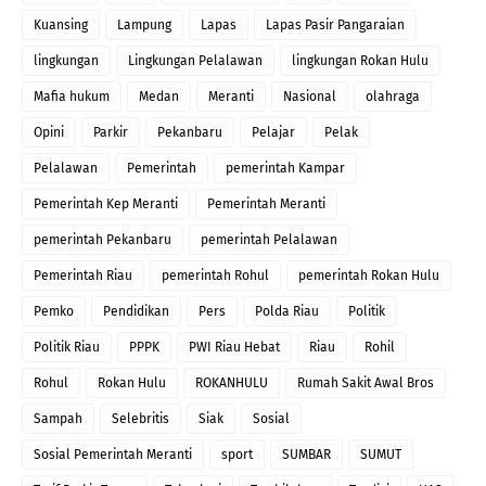
Kuansing
Lampung
Lapas
Lapas Pasir Pangaraian
lingkungan
Lingkungan Pelalawan
lingkungan Rokan Hulu
Mafia hukum
Medan
Meranti
Nasional
olahraga
Opini
Parkir
Pekanbaru
Pelajar
Pelak
Pelalawan
Pemerintah
pemerintah Kampar
Pemerintah Kep Meranti
Pemerintah Meranti
pemerintah Pekanbaru
pemerintah Pelalawan
Pemerintah Riau
pemerintah Rohul
pemerintah Rokan Hulu
Pemko
Pendidikan
Pers
Polda Riau
Politik
Politik Riau
PPPK
PWI Riau Hebat
Riau
Rohil
Rohul
Rokan Hulu
ROKANHULU
Rumah Sakit Awal Bros
Sampah
Selebritis
Siak
Sosial
Sosial Pemerintah Meranti
sport
SUMBAR
SUMUT