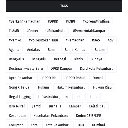
TAGS
#Berkah#Ramadhan
#DPRD
#KNPI
#KoremWiraBima
#LAMR
#Pemerintah#RokanHulu
#PemerintahKampar
#Pemko
#PolresRokanHulu
#Ramadhan
#UAS
Adv
Agama
Andalas
Banjir
Banjir Kampar
Batam
Bengkalis
Bengkulu
Berbagi
Bisnis
Budaya
Destinasi wisata Baru
DPRD Kampar
Dprd kota Pekanbaru
Dprd Pekanbaru
DPRD Riau
DPRD Rohul
Dumai
Gong Xi Fa Cai
Hukum
Hukum Pekanbaru
Hukum Riau
Ilegal Logging
Infrastruktur Jalan
Inhil
Inhu
Isra Mi'raj
Jambi
Jurnalis
Kampar
Kejati Riau
Kesehatan
Kesehatan Pekanbaru
Kodim 0313/KPR
Koruptor
Kota
Kota Pekanbaru
KPK
Kriminal