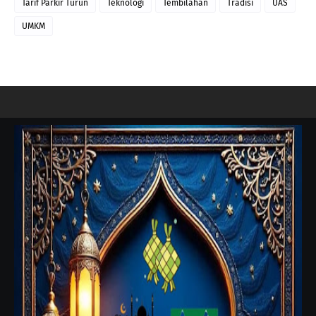
Tarif Parkir Turun
Teknologi
Tembilahan
Tradisi
UAS
UMKM