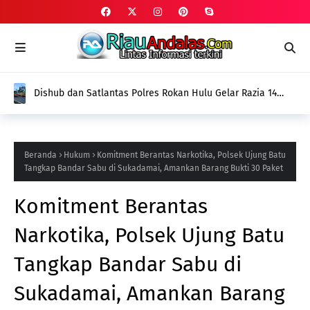
Dishub dan Satlantas Polres Rokan Hulu Gelar Razia 14
Truk ODOL dan Mobil Penumbar, Ditilang Tidak Memenuhi
Aturan
Beranda
Hukum
Komitment Berantas Narkotika, Polsek Ujung Batu
Tangkap Bandar Sabu di Sukadamai, Amankan Barang Bukti 30 Paket
Komitment Berantas
Narkotika, Polsek Ujung Batu
Tangkap Bandar Sabu di
Sukadamai, Amankan Barang