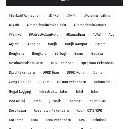
#Berkah#Ramadhan
#DPRD
#KNPI
#KoremWiraBima
#LAMR
#Pemerintah#RokanHulu
#PemerintahKampar
#Pemko
#PolresRokanHulu
#Ramadhan
#UAS
Adv
Agama
Andalas
Banjir
Banjir Kampar
Batam
Bengkalis
Bengkulu
Berbagi
Bisnis
Budaya
Destinasi wisata Baru
DPRD Kampar
Dprd kota Pekanbaru
Dprd Pekanbaru
DPRD Riau
DPRD Rohul
Dumai
Gong Xi Fa Cai
Hukum
Hukum Pekanbaru
Hukum Riau
Ilegal Logging
Infrastruktur Jalan
Inhil
Inhu
Isra Mi'raj
Jambi
Jurnalis
Kampar
Kejati Riau
Kesehatan
Kesehatan Pekanbaru
Kodim 0313/KPR
Koruptor
Kota
Kota Pekanbaru
KPK
Kriminal