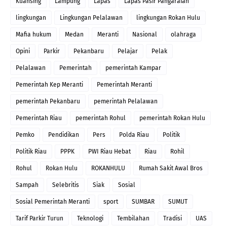
Kuansing
Lampung
Lapas
Lapas Pasir Pangaraian
lingkungan
Lingkungan Pelalawan
lingkungan Rokan Hulu
Mafia hukum
Medan
Meranti
Nasional
olahraga
Opini
Parkir
Pekanbaru
Pelajar
Pelak
Pelalawan
Pemerintah
pemerintah Kampar
Pemerintah Kep Meranti
Pemerintah Meranti
pemerintah Pekanbaru
pemerintah Pelalawan
Pemerintah Riau
pemerintah Rohul
pemerintah Rokan Hulu
Pemko
Pendidikan
Pers
Polda Riau
Politik
Politik Riau
PPPK
PWI Riau Hebat
Riau
Rohil
Rohul
Rokan Hulu
ROKANHULU
Rumah Sakit Awal Bros
Sampah
Selebritis
Siak
Sosial
Sosial Pemerintah Meranti
sport
SUMBAR
SUMUT
Tarif Parkir Turun
Teknologi
Tembilahan
Tradisi
UAS