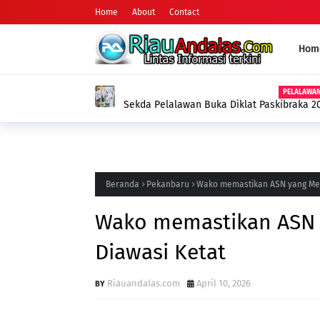
Home
About
Contact
Hom
PELALAWA
Sekda Pelalawan Buka Diklat Paskibraka 20
Kekompakan Tim
Beranda
Pekanbaru
Wako memastikan ASN yang Men
Wako memastikan ASN 
Diawasi Ketat
Riauandalas.com
April 10, 2026