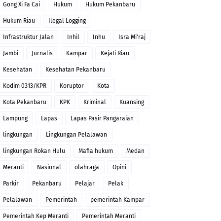
Gong Xi Fa Cai
Hukum
Hukum Pekanbaru
Hukum Riau
Ilegal Logging
Infrastruktur Jalan
Inhil
Inhu
Isra Mi'raj
Jambi
Jurnalis
Kampar
Kejati Riau
Kesehatan
Kesehatan Pekanbaru
Kodim 0313/KPR
Koruptor
Kota
Kota Pekanbaru
KPK
Kriminal
Kuansing
Lampung
Lapas
Lapas Pasir Pangaraian
lingkungan
Lingkungan Pelalawan
lingkungan Rokan Hulu
Mafia hukum
Medan
Meranti
Nasional
olahraga
Opini
Parkir
Pekanbaru
Pelajar
Pelak
Pelalawan
Pemerintah
pemerintah Kampar
Pemerintah Kep Meranti
Pemerintah Meranti