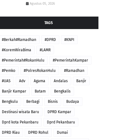
Agustus 05, 2026
TAGS
#Berkah#Ramadhan
#DPRD
#KNPI
#KoremWiraBima
#LAMR
#Pemerintah#RokanHulu
#PemerintahKampar
#Pemko
#PolresRokanHulu
#Ramadhan
#UAS
Adv
Agama
Andalas
Banjir
Banjir Kampar
Batam
Bengkalis
Bengkulu
Berbagi
Bisnis
Budaya
Destinasi wisata Baru
DPRD Kampar
Dprd kota Pekanbaru
Dprd Pekanbaru
DPRD Riau
DPRD Rohul
Dumai