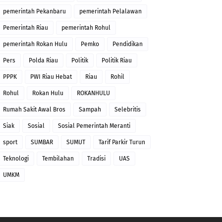
pemerintah Pekanbaru
pemerintah Pelalawan
Pemerintah Riau
pemerintah Rohul
pemerintah Rokan Hulu
Pemko
Pendidikan
Pers
Polda Riau
Politik
Politik Riau
PPPK
PWI Riau Hebat
Riau
Rohil
Rohul
Rokan Hulu
ROKANHULU
Rumah Sakit Awal Bros
Sampah
Selebritis
Siak
Sosial
Sosial Pemerintah Meranti
sport
SUMBAR
SUMUT
Tarif Parkir Turun
Teknologi
Tembilahan
Tradisi
UAS
UMKM