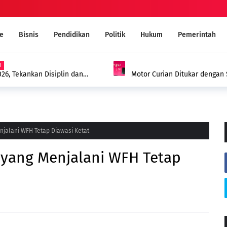
e
Bisnis
Pendidikan
Politik
Hukum
Pemerintah
N
26, Tekankan Disiplin dan
Motor Curian Ditukar dengan 
Barang Bukti 2,35 Gram Narko
jalani WFH Tetap Diawasi Ketat
yang Menjalani WFH Tetap