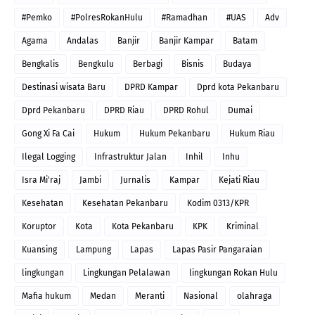
#Pemko
#PolresRokanHulu
#Ramadhan
#UAS
Adv
Agama
Andalas
Banjir
Banjir Kampar
Batam
Bengkalis
Bengkulu
Berbagi
Bisnis
Budaya
Destinasi wisata Baru
DPRD Kampar
Dprd kota Pekanbaru
Dprd Pekanbaru
DPRD Riau
DPRD Rohul
Dumai
Gong Xi Fa Cai
Hukum
Hukum Pekanbaru
Hukum Riau
Ilegal Logging
Infrastruktur Jalan
Inhil
Inhu
Isra Mi'raj
Jambi
Jurnalis
Kampar
Kejati Riau
Kesehatan
Kesehatan Pekanbaru
Kodim 0313/KPR
Koruptor
Kota
Kota Pekanbaru
KPK
Kriminal
Kuansing
Lampung
Lapas
Lapas Pasir Pangaraian
lingkungan
Lingkungan Pelalawan
lingkungan Rokan Hulu
Mafia hukum
Medan
Meranti
Nasional
olahraga