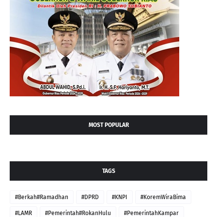
MOST POPULAR
TAGS
#Berkah#Ramadhan
#DPRD
#KNPI
#KoremWiraBima
#LAMR
#Pemerintah#RokanHulu
#PemerintahKampar