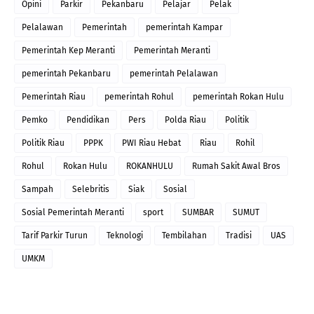
Opini
Parkir
Pekanbaru
Pelajar
Pelak
Pelalawan
Pemerintah
pemerintah Kampar
Pemerintah Kep Meranti
Pemerintah Meranti
pemerintah Pekanbaru
pemerintah Pelalawan
Pemerintah Riau
pemerintah Rohul
pemerintah Rokan Hulu
Pemko
Pendidikan
Pers
Polda Riau
Politik
Politik Riau
PPPK
PWI Riau Hebat
Riau
Rohil
Rohul
Rokan Hulu
ROKANHULU
Rumah Sakit Awal Bros
Sampah
Selebritis
Siak
Sosial
Sosial Pemerintah Meranti
sport
SUMBAR
SUMUT
Tarif Parkir Turun
Teknologi
Tembilahan
Tradisi
UAS
UMKM