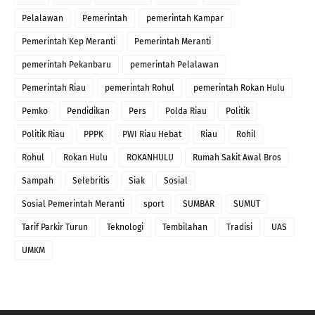
Pelalawan
Pemerintah
pemerintah Kampar
Pemerintah Kep Meranti
Pemerintah Meranti
pemerintah Pekanbaru
pemerintah Pelalawan
Pemerintah Riau
pemerintah Rohul
pemerintah Rokan Hulu
Pemko
Pendidikan
Pers
Polda Riau
Politik
Politik Riau
PPPK
PWI Riau Hebat
Riau
Rohil
Rohul
Rokan Hulu
ROKANHULU
Rumah Sakit Awal Bros
Sampah
Selebritis
Siak
Sosial
Sosial Pemerintah Meranti
sport
SUMBAR
SUMUT
Tarif Parkir Turun
Teknologi
Tembilahan
Tradisi
UAS
UMKM