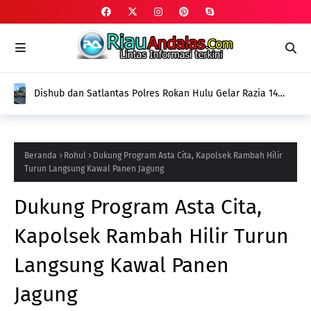
Dishub dan Satlantas Polres Rokan Hulu Gelar Razia 14
Truk ODOL dan Mobil Penumbar, Ditilang Tidak Memenuhi
Aturan
Beranda
Rohul
Dukung Program Asta Cita, Kapolsek Rambah Hilir
Turun Langsung Kawal Panen Jagung
Dukung Program Asta Cita,
Kapolsek Rambah Hilir Turun
Langsung Kawal Panen
Jagung