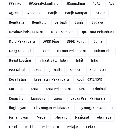
#Pemko
#PolresRokanHulu
#Ramadhan
#UAS
Adv
Agama
Andalas
Banjir
Banjir Kampar
Batam
Bengkalis
Bengkulu
Berbagi
Bisnis
Budaya
Destinasi wisata Baru
DPRD Kampar
Dprd kota Pekanbaru
Dprd Pekanbaru
DPRD Riau
DPRD Rohul
Dumai
Gong Xi Fa Cai
Hukum
Hukum Pekanbaru
Hukum Riau
Ilegal Logging
Infrastruktur Jalan
Inhil
Inhu
Isra Mi'raj
Jambi
Jurnalis
Kampar
Kejati Riau
Kesehatan
Kesehatan Pekanbaru
Kodim 0313/KPR
Koruptor
Kota
Kota Pekanbaru
KPK
Kriminal
Kuansing
Lampung
Lapas
Lapas Pasir Pangaraian
lingkungan
Lingkungan Pelalawan
lingkungan Rokan Hulu
Mafia hukum
Medan
Meranti
Nasional
olahraga
Opini
Parkir
Pekanbaru
Pelajar
Pelak