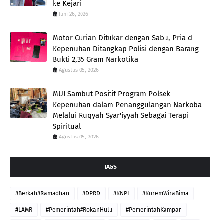
ke Kejari
Juni 26, 2026
Motor Curian Ditukar dengan Sabu, Pria di
Kepenuhan Ditangkap Polisi dengan Barang
Bukti 2,35 Gram Narkotika
Agustus 05, 2026
MUI Sambut Positif Program Polsek
Kepenuhan dalam Penanggulangan Narkoba
Melalui Ruqyah Syar'iyyah Sebagai Terapi
Spiritual
Agustus 05, 2026
TAGS
#Berkah#Ramadhan
#DPRD
#KNPI
#KoremWiraBima
#LAMR
#Pemerintah#RokanHulu
#PemerintahKampar