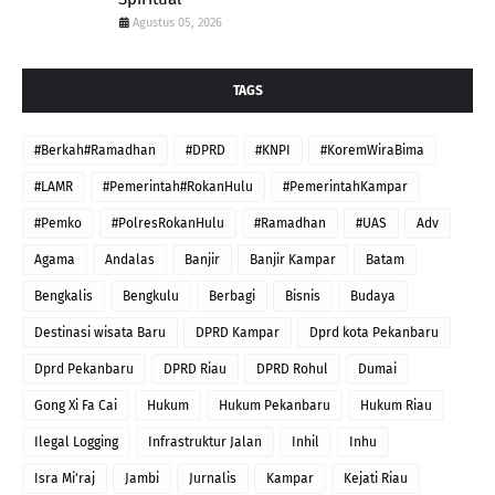
Agustus 05, 2026
TAGS
#Berkah#Ramadhan
#DPRD
#KNPI
#KoremWiraBima
#LAMR
#Pemerintah#RokanHulu
#PemerintahKampar
#Pemko
#PolresRokanHulu
#Ramadhan
#UAS
Adv
Agama
Andalas
Banjir
Banjir Kampar
Batam
Bengkalis
Bengkulu
Berbagi
Bisnis
Budaya
Destinasi wisata Baru
DPRD Kampar
Dprd kota Pekanbaru
Dprd Pekanbaru
DPRD Riau
DPRD Rohul
Dumai
Gong Xi Fa Cai
Hukum
Hukum Pekanbaru
Hukum Riau
Ilegal Logging
Infrastruktur Jalan
Inhil
Inhu
Isra Mi'raj
Jambi
Jurnalis
Kampar
Kejati Riau