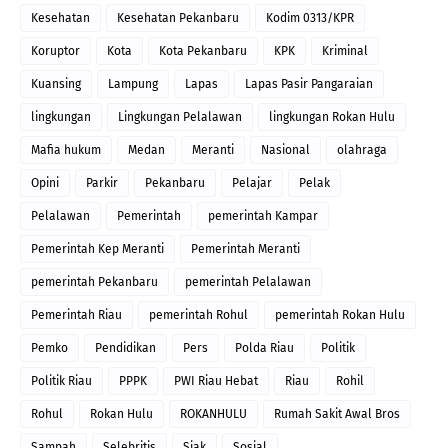
Kesehatan
Kesehatan Pekanbaru
Kodim 0313/KPR
Koruptor
Kota
Kota Pekanbaru
KPK
Kriminal
Kuansing
Lampung
Lapas
Lapas Pasir Pangaraian
lingkungan
Lingkungan Pelalawan
lingkungan Rokan Hulu
Mafia hukum
Medan
Meranti
Nasional
olahraga
Opini
Parkir
Pekanbaru
Pelajar
Pelak
Pelalawan
Pemerintah
pemerintah Kampar
Pemerintah Kep Meranti
Pemerintah Meranti
pemerintah Pekanbaru
pemerintah Pelalawan
Pemerintah Riau
pemerintah Rohul
pemerintah Rokan Hulu
Pemko
Pendidikan
Pers
Polda Riau
Politik
Politik Riau
PPPK
PWI Riau Hebat
Riau
Rohil
Rohul
Rokan Hulu
ROKANHULU
Rumah Sakit Awal Bros
Sampah
Selebritis
Siak
Sosial