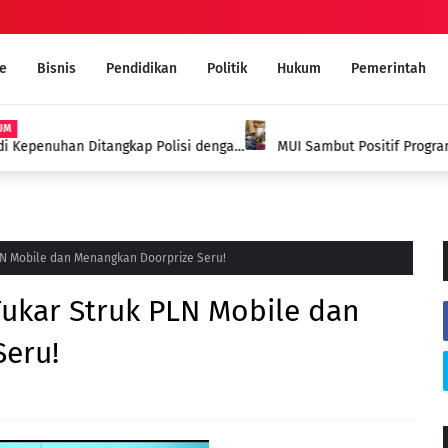
e
Bisnis
Pendidikan
Politik
Hukum
Pemerintah
 Kepenuhan Ditangkap Polisi dengan
MUI Sambut Positif Program 
Narkoba Melalui Ruqyah Syar'i
PLN Mobile dan Menangkan Doorprize Seru!
Tukar Struk PLN Mobile dan
eru!