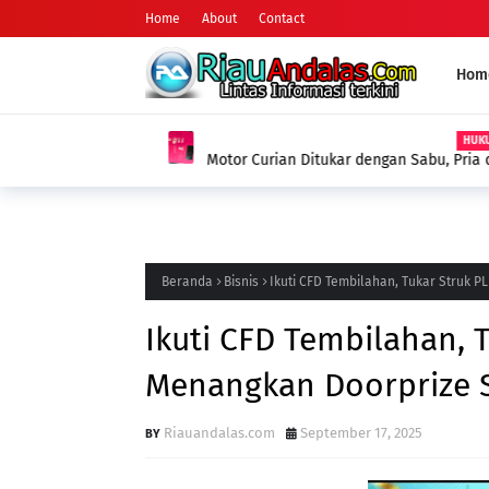
Home
About
Contact
Hom
HUKUM
Motor Curian Ditukar dengan Sabu, Pria di
Barang Bukti 2,35 Gram Narkotika
Beranda
Bisnis
Ikuti CFD Tembilahan, Tukar Struk 
Ikuti CFD Tembilahan, 
Menangkan Doorprize S
Riauandalas.com
September 17, 2025