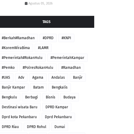
Agustus 05, 2026
TAGS
#Berkah#Ramadhan
#DPRD
#KNPI
#KoremWiraBima
#LAMR
#Pemerintah#RokanHulu
#PemerintahKampar
#Pemko
#PolresRokanHulu
#Ramadhan
#UAS
Adv
Agama
Andalas
Banjir
Banjir Kampar
Batam
Bengkalis
Bengkulu
Berbagi
Bisnis
Budaya
Destinasi wisata Baru
DPRD Kampar
Dprd kota Pekanbaru
Dprd Pekanbaru
DPRD Riau
DPRD Rohul
Dumai