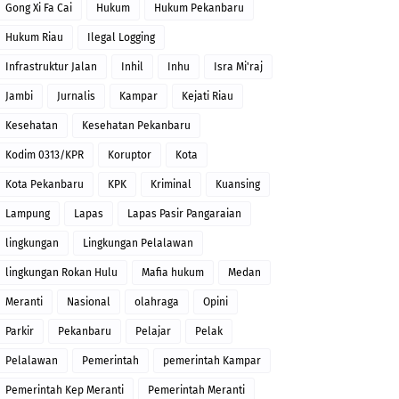
Gong Xi Fa Cai
Hukum
Hukum Pekanbaru
Hukum Riau
Ilegal Logging
Infrastruktur Jalan
Inhil
Inhu
Isra Mi'raj
Jambi
Jurnalis
Kampar
Kejati Riau
Kesehatan
Kesehatan Pekanbaru
Kodim 0313/KPR
Koruptor
Kota
Kota Pekanbaru
KPK
Kriminal
Kuansing
Lampung
Lapas
Lapas Pasir Pangaraian
lingkungan
Lingkungan Pelalawan
lingkungan Rokan Hulu
Mafia hukum
Medan
Meranti
Nasional
olahraga
Opini
Parkir
Pekanbaru
Pelajar
Pelak
Pelalawan
Pemerintah
pemerintah Kampar
Pemerintah Kep Meranti
Pemerintah Meranti