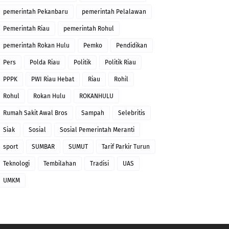
pemerintah Pekanbaru
pemerintah Pelalawan
Pemerintah Riau
pemerintah Rohul
pemerintah Rokan Hulu
Pemko
Pendidikan
Pers
Polda Riau
Politik
Politik Riau
PPPK
PWI Riau Hebat
Riau
Rohil
Rohul
Rokan Hulu
ROKANHULU
Rumah Sakit Awal Bros
Sampah
Selebritis
Siak
Sosial
Sosial Pemerintah Meranti
sport
SUMBAR
SUMUT
Tarif Parkir Turun
Teknologi
Tembilahan
Tradisi
UAS
UMKM