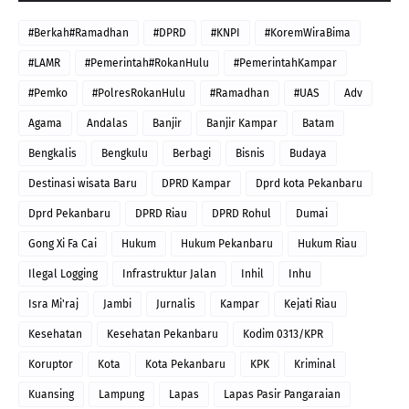
#Berkah#Ramadhan
#DPRD
#KNPI
#KoremWiraBima
#LAMR
#Pemerintah#RokanHulu
#PemerintahKampar
#Pemko
#PolresRokanHulu
#Ramadhan
#UAS
Adv
Agama
Andalas
Banjir
Banjir Kampar
Batam
Bengkalis
Bengkulu
Berbagi
Bisnis
Budaya
Destinasi wisata Baru
DPRD Kampar
Dprd kota Pekanbaru
Dprd Pekanbaru
DPRD Riau
DPRD Rohul
Dumai
Gong Xi Fa Cai
Hukum
Hukum Pekanbaru
Hukum Riau
Ilegal Logging
Infrastruktur Jalan
Inhil
Inhu
Isra Mi'raj
Jambi
Jurnalis
Kampar
Kejati Riau
Kesehatan
Kesehatan Pekanbaru
Kodim 0313/KPR
Koruptor
Kota
Kota Pekanbaru
KPK
Kriminal
Kuansing
Lampung
Lapas
Lapas Pasir Pangaraian