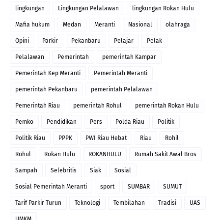
lingkungan
Lingkungan Pelalawan
lingkungan Rokan Hulu
Mafia hukum
Medan
Meranti
Nasional
olahraga
Opini
Parkir
Pekanbaru
Pelajar
Pelak
Pelalawan
Pemerintah
pemerintah Kampar
Pemerintah Kep Meranti
Pemerintah Meranti
pemerintah Pekanbaru
pemerintah Pelalawan
Pemerintah Riau
pemerintah Rohul
pemerintah Rokan Hulu
Pemko
Pendidikan
Pers
Polda Riau
Politik
Politik Riau
PPPK
PWI Riau Hebat
Riau
Rohil
Rohul
Rokan Hulu
ROKANHULU
Rumah Sakit Awal Bros
Sampah
Selebritis
Siak
Sosial
Sosial Pemerintah Meranti
sport
SUMBAR
SUMUT
Tarif Parkir Turun
Teknologi
Tembilahan
Tradisi
UAS
UMKM