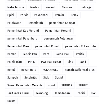
Mafia hukum
Medan
Meranti
Nasional
olahraga
Opini
Parkir
Pekanbaru
Pelajar
Pelak
Pelalawan
Pemerintah
pemerintah Kampar
Pemerintah Kep Meranti
Pemerintah Meranti
pemerintah Pekanbaru
pemerintah Pelalawan
Pemerintah Riau
pemerintah Rohul
pemerintah Rokan Hulu
Pemko
Pendidikan
Pers
Polda Riau
Politik
Politik Riau
PPPK
PWI Riau Hebat
Riau
Rohil
Rohul
Rokan Hulu
ROKANHULU
Rumah Sakit Awal Bros
Sampah
Selebritis
Siak
Sosial
Sosial Pemerintah Meranti
sport
SUMBAR
SUMUT
Tarif Parkir Turun
Teknologi
Tembilahan
Tradisi
UAS
UMKM