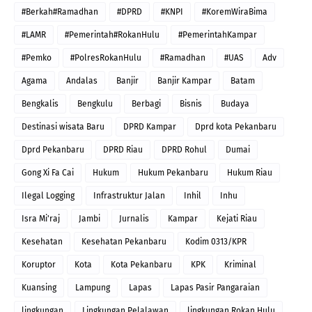
#Berkah#Ramadhan
#DPRD
#KNPI
#KoremWiraBima
#LAMR
#Pemerintah#RokanHulu
#PemerintahKampar
#Pemko
#PolresRokanHulu
#Ramadhan
#UAS
Adv
Agama
Andalas
Banjir
Banjir Kampar
Batam
Bengkalis
Bengkulu
Berbagi
Bisnis
Budaya
Destinasi wisata Baru
DPRD Kampar
Dprd kota Pekanbaru
Dprd Pekanbaru
DPRD Riau
DPRD Rohul
Dumai
Gong Xi Fa Cai
Hukum
Hukum Pekanbaru
Hukum Riau
Ilegal Logging
Infrastruktur Jalan
Inhil
Inhu
Isra Mi'raj
Jambi
Jurnalis
Kampar
Kejati Riau
Kesehatan
Kesehatan Pekanbaru
Kodim 0313/KPR
Koruptor
Kota
Kota Pekanbaru
KPK
Kriminal
Kuansing
Lampung
Lapas
Lapas Pasir Pangaraian
lingkungan
Lingkungan Pelalawan
lingkungan Rokan Hulu