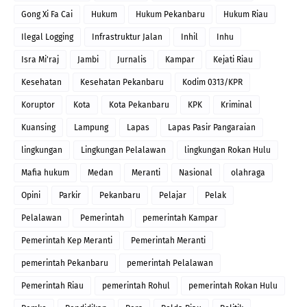
Gong Xi Fa Cai
Hukum
Hukum Pekanbaru
Hukum Riau
Ilegal Logging
Infrastruktur Jalan
Inhil
Inhu
Isra Mi'raj
Jambi
Jurnalis
Kampar
Kejati Riau
Kesehatan
Kesehatan Pekanbaru
Kodim 0313/KPR
Koruptor
Kota
Kota Pekanbaru
KPK
Kriminal
Kuansing
Lampung
Lapas
Lapas Pasir Pangaraian
lingkungan
Lingkungan Pelalawan
lingkungan Rokan Hulu
Mafia hukum
Medan
Meranti
Nasional
olahraga
Opini
Parkir
Pekanbaru
Pelajar
Pelak
Pelalawan
Pemerintah
pemerintah Kampar
Pemerintah Kep Meranti
Pemerintah Meranti
pemerintah Pekanbaru
pemerintah Pelalawan
Pemerintah Riau
pemerintah Rohul
pemerintah Rokan Hulu