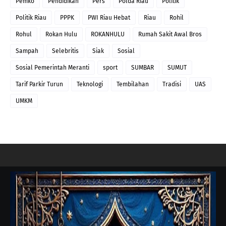
Pemko
Pendidikan
Pers
Polda Riau
Politik
Politik Riau
PPPK
PWI Riau Hebat
Riau
Rohil
Rohul
Rokan Hulu
ROKANHULU
Rumah Sakit Awal Bros
Sampah
Selebritis
Siak
Sosial
Sosial Pemerintah Meranti
sport
SUMBAR
SUMUT
Tarif Parkir Turun
Teknologi
Tembilahan
Tradisi
UAS
UMKM