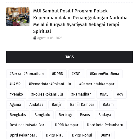
MUI Sambut Positif Program Polsek
Kepenuhan dalam Penanggulangan Narkoba
Melalui Ruqyah Syar'iyyah Sebagai Terapi
Spiritual
Agustus 05, 2026
TAGS
#Berkah#Ramadhan
#DPRD
#KNPI
#KoremWiraBima
#LAMR
#Pemerintah#RokanHulu
#PemerintahKampar
#Pemko
#PolresRokanHulu
#Ramadhan
#UAS
Adv
Agama
Andalas
Banjir
Banjir Kampar
Batam
Bengkalis
Bengkulu
Berbagi
Bisnis
Budaya
Destinasi wisata Baru
DPRD Kampar
Dprd kota Pekanbaru
Dprd Pekanbaru
DPRD Riau
DPRD Rohul
Dumai