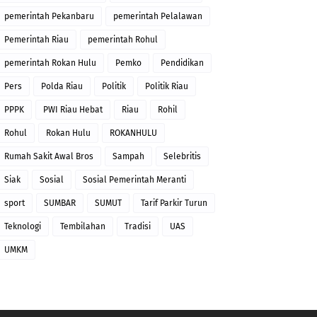
pemerintah Pekanbaru
pemerintah Pelalawan
Pemerintah Riau
pemerintah Rohul
pemerintah Rokan Hulu
Pemko
Pendidikan
Pers
Polda Riau
Politik
Politik Riau
PPPK
PWI Riau Hebat
Riau
Rohil
Rohul
Rokan Hulu
ROKANHULU
Rumah Sakit Awal Bros
Sampah
Selebritis
Siak
Sosial
Sosial Pemerintah Meranti
sport
SUMBAR
SUMUT
Tarif Parkir Turun
Teknologi
Tembilahan
Tradisi
UAS
UMKM