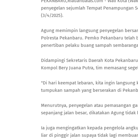
PEKANBARU,Riauandalas.com - Wali Kota (Wa
penyegelan sejumlah Tempat Penampungan Sem
(3/4/2025).
Agung memimpin langsung penyegelan bersam
Polresta Pekanbaru. Pemko Pekanbaru telah b
penertiban pelaku buang sampah sembarang
Didampingi Sekretaris Daerah Kota Pekanbaru,
Kompol Bery Juana Putra, tim memasang segel 
"Di hari keempat lebaran, kita ingin langsung k
tumpukan sampah yang berserakan di Pekanbaru
Menurutnya, penyegelan atau pemasangan garis
sepanjang jalan besar, dikatakan Agung tidak 
Ia juga mengingatkan kepada pengelola angk
liar di pinggir jalan supaya tidak lagi memb