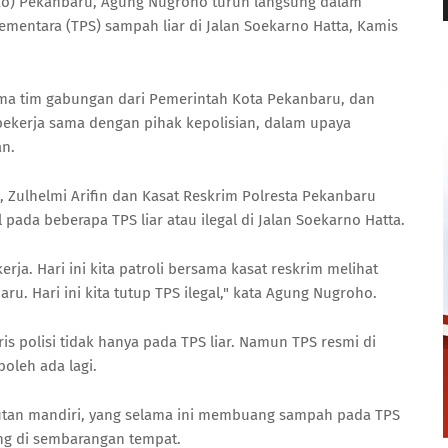
ko) Pekanbaru, Agung Nugroho turun langsung dalam
entara (TPS) sampah liar di Jalan Soekarno Hatta, Kamis
a tim gabungan dari Pemerintah Kota Pekanbaru, dan
ekerja sama dengan pihak kepolisian, dalam upaya
an.
 Zulhelmi Arifin dan Kasat Reskrim Polresta Pekanbaru
pada beberapa TPS liar atau ilegal di Jalan Soekarno Hatta.
erja. Hari ini kita patroli bersama kasat reskrim melihat
. Hari ini kita tutup TPS ilegal," kata Agung Nugroho.
 polisi tidak hanya pada TPS liar. Namun TPS resmi di
boleh ada lagi.
utan mandiri, yang selama ini membuang sampah pada TPS
uang di sembarangan tempat.