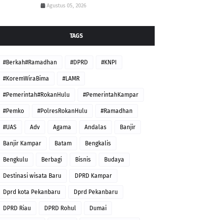
Agustus 05, 2026
TAGS
#Berkah#Ramadhan
#DPRD
#KNPI
#KoremWiraBima
#LAMR
#Pemerintah#RokanHulu
#PemerintahKampar
#Pemko
#PolresRokanHulu
#Ramadhan
#UAS
Adv
Agama
Andalas
Banjir
Banjir Kampar
Batam
Bengkalis
Bengkulu
Berbagi
Bisnis
Budaya
Destinasi wisata Baru
DPRD Kampar
Dprd kota Pekanbaru
Dprd Pekanbaru
DPRD Riau
DPRD Rohul
Dumai