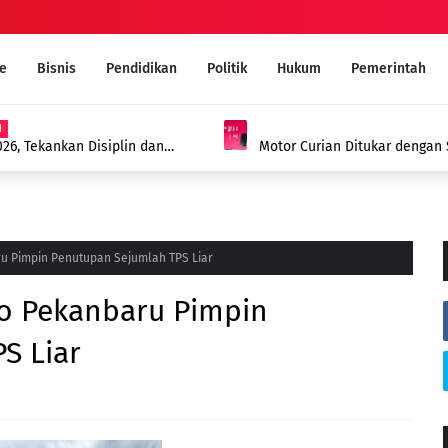
e
Bisnis
Pendidikan
Politik
Hukum
Pemerintah
 Kepenuhan Ditangkap Polisi dengan
MUI Sambut Positif Program
Narkoba Melalui Ruqyah Syar'
u Pimpin Penutupan Sejumlah TPS Liar
o Pekanbaru Pimpin
S Liar