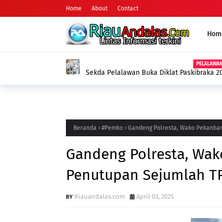
Home
About
Contact
Hom
HUKUM
Motor Curian Ditukar dengan Sabu, Pria di
Barang Bukti 2,35 Gram Narkotika
Beranda
#Pemko
Gandeng Polresta, Wako Pekanbar
Gandeng Polresta, Wak
Penutupan Sejumlah TP
Riauandalas.com
April 03, 2025