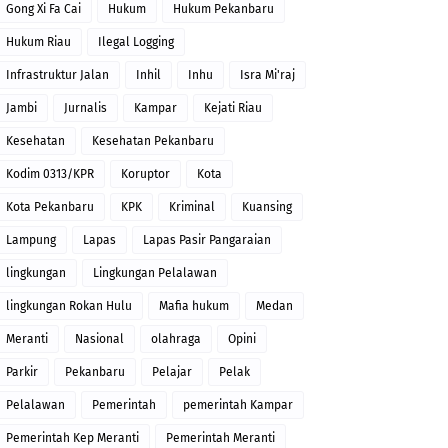
Gong Xi Fa Cai
Hukum
Hukum Pekanbaru
Hukum Riau
Ilegal Logging
Infrastruktur Jalan
Inhil
Inhu
Isra Mi'raj
Jambi
Jurnalis
Kampar
Kejati Riau
Kesehatan
Kesehatan Pekanbaru
Kodim 0313/KPR
Koruptor
Kota
Kota Pekanbaru
KPK
Kriminal
Kuansing
Lampung
Lapas
Lapas Pasir Pangaraian
lingkungan
Lingkungan Pelalawan
lingkungan Rokan Hulu
Mafia hukum
Medan
Meranti
Nasional
olahraga
Opini
Parkir
Pekanbaru
Pelajar
Pelak
Pelalawan
Pemerintah
pemerintah Kampar
Pemerintah Kep Meranti
Pemerintah Meranti