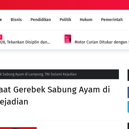
e
Bisnis
Pendidikan
Politik
Hukum
Pemerintah
N
26, Tekankan Disiplin dan
Motor Curian Ditukar dengan 
Barang Bukti 2,35 Gram Narko
bek Sabung Ayam di Lampung, TNI Dalami Kejadian
 saat Gerebek Sabung Ayam di
ejadian