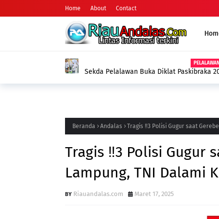
Home
About
Contact
Hom
PELALAWA
Sekda Pelalawan Buka Diklat Paskibraka 20
Kekompakan Tim
Beranda
Andalas
Tragis ‼️3 Polisi Gugur saat Gere
Tragis ‼️3 Polisi Gugur
Lampung, TNI Dalami K
Riauandalas.com
Maret 17, 2025