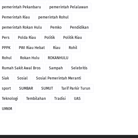
pemerintah Pekanbaru
pemerintah Pelalawan
Pemerintah Riau
pemerintah Rohul
pemerintah Rokan Hulu
Pemko
Pendidikan
Pers
Polda Riau
Politik
Politik Riau
PPPK
PWI Riau Hebat
Riau
Rohil
Rohul
Rokan Hulu
ROKANHULU
Rumah Sakit Awal Bros
Sampah
Selebritis
Siak
Sosial
Sosial Pemerintah Meranti
sport
SUMBAR
SUMUT
Tarif Parkir Turun
Teknologi
Tembilahan
Tradisi
UAS
UMKM