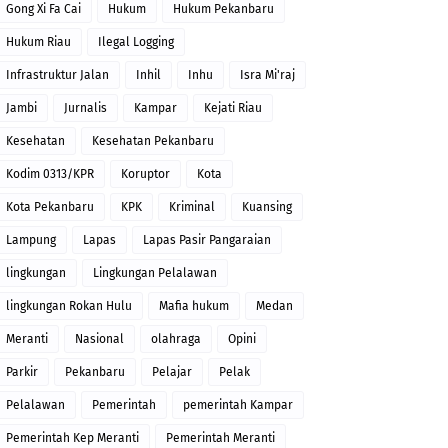
Gong Xi Fa Cai
Hukum
Hukum Pekanbaru
Hukum Riau
Ilegal Logging
Infrastruktur Jalan
Inhil
Inhu
Isra Mi'raj
Jambi
Jurnalis
Kampar
Kejati Riau
Kesehatan
Kesehatan Pekanbaru
Kodim 0313/KPR
Koruptor
Kota
Kota Pekanbaru
KPK
Kriminal
Kuansing
Lampung
Lapas
Lapas Pasir Pangaraian
lingkungan
Lingkungan Pelalawan
lingkungan Rokan Hulu
Mafia hukum
Medan
Meranti
Nasional
olahraga
Opini
Parkir
Pekanbaru
Pelajar
Pelak
Pelalawan
Pemerintah
pemerintah Kampar
Pemerintah Kep Meranti
Pemerintah Meranti