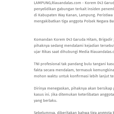
LAMPUNG,Riauandalas.com - Korem 043 Garu
penyelidikan gabungan terkait insiden penem
di Kabupaten Way Kanan, Lampung. Peristiwa t
mengakibatkan tiga anggota Polsek Negara Ba
Komandan Korem 043 Garuda Hitam, Brigadir J
pihaknya sedang mendalami kejadian tersebut
ujar Rikas saat dihubungi Media Riauandalas
TNI profesional tak pandang bulu tangani kas
fakta secara mendalam, termasuk kemungkinan
mohon waktu untuk konfirmasi lebih lanjut terk
Dirinya menegaskan, pihaknya akan bersikap
kasus ini. Jika ditemukan keterlibatan anggot
yang berlaku.
Sebelumnya, diberitakan bahwa tiga anggota 