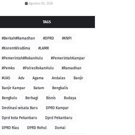
Agustus 05, 2026
TAGS
#Berkah#Ramadhan
#DPRD
#KNPI
#KoremWiraBima
#LAMR
#Pemerintah#RokanHulu
#PemerintahKampar
#Pemko
#PolresRokanHulu
#Ramadhan
#UAS
Adv
Agama
Andalas
Banjir
Banjir Kampar
Batam
Bengkalis
Bengkulu
Berbagi
Bisnis
Budaya
Destinasi wisata Baru
DPRD Kampar
Dprd kota Pekanbaru
Dprd Pekanbaru
DPRD Riau
DPRD Rohul
Dumai