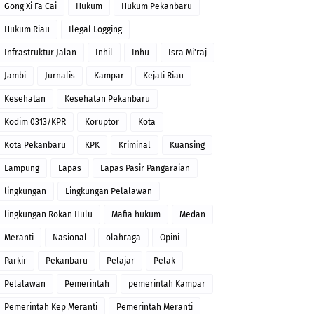
Gong Xi Fa Cai
Hukum
Hukum Pekanbaru
Hukum Riau
Ilegal Logging
Infrastruktur Jalan
Inhil
Inhu
Isra Mi'raj
Jambi
Jurnalis
Kampar
Kejati Riau
Kesehatan
Kesehatan Pekanbaru
Kodim 0313/KPR
Koruptor
Kota
Kota Pekanbaru
KPK
Kriminal
Kuansing
Lampung
Lapas
Lapas Pasir Pangaraian
lingkungan
Lingkungan Pelalawan
lingkungan Rokan Hulu
Mafia hukum
Medan
Meranti
Nasional
olahraga
Opini
Parkir
Pekanbaru
Pelajar
Pelak
Pelalawan
Pemerintah
pemerintah Kampar
Pemerintah Kep Meranti
Pemerintah Meranti