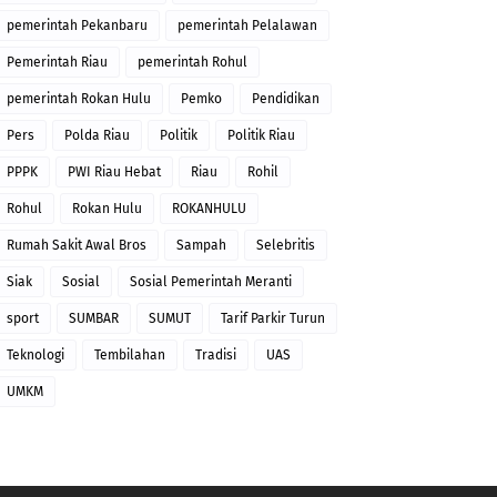
pemerintah Pekanbaru
pemerintah Pelalawan
Pemerintah Riau
pemerintah Rohul
pemerintah Rokan Hulu
Pemko
Pendidikan
Pers
Polda Riau
Politik
Politik Riau
PPPK
PWI Riau Hebat
Riau
Rohil
Rohul
Rokan Hulu
ROKANHULU
Rumah Sakit Awal Bros
Sampah
Selebritis
Siak
Sosial
Sosial Pemerintah Meranti
sport
SUMBAR
SUMUT
Tarif Parkir Turun
Teknologi
Tembilahan
Tradisi
UAS
UMKM