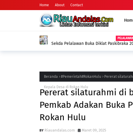
Home
About
Contact
Hom
HUKUM
Motor Curian Ditukar dengan Sabu, Pria di
Barang Bukti 2,35 Gram Narkotika
Beranda
#Pemerintah#RokanHulu
Pererat silatura
Kepala Desa di Rokan Hulu
Pererat silaturahmi di
Pemkab Adakan Buka P
Rokan Hulu
Riauandalas.com
Maret 09, 2025