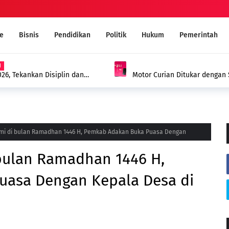
e
Bisnis
Pendidikan
Politik
Hukum
Pemerintah
 Kepenuhan Ditangkap Polisi dengan
MUI Sambut Positif Program
Narkoba Melalui Ruqyah Syar'i
hmi di bulan Ramadhan 1446 H, Pemkab Adakan Buka Puasa Dengan
 bulan Ramadhan 1446 H,
uasa Dengan Kepala Desa di