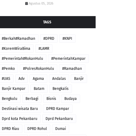
Agustus 05, 2026
TAGS
#Berkah#Ramadhan
#DPRD
#KNPI
#KoremWiraBima
#LAMR
#Pemerintah#RokanHulu
#PemerintahKampar
#Pemko
#PolresRokanHulu
#Ramadhan
#UAS
Adv
Agama
Andalas
Banjir
Banjir Kampar
Batam
Bengkalis
Bengkulu
Berbagi
Bisnis
Budaya
Destinasi wisata Baru
DPRD Kampar
Dprd kota Pekanbaru
Dprd Pekanbaru
DPRD Riau
DPRD Rohul
Dumai