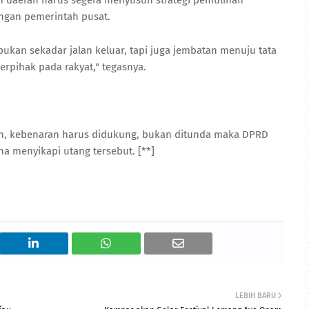
h daerah harus segera menyusun strategi pemulihan
ungan pemerintah pusat.
bukan sekadar jalan keluar, tapi juga jembatan menuju tata
erpihak pada rakyat," tegasnya.
an, kebenaran harus didukung, bukan ditunda maka DPRD
a menyikapi utang tersebut. [**]
LEBIH BARU