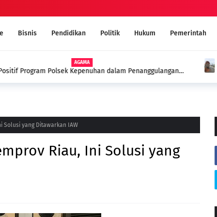
e
Bisnis
Pendidikan
Politik
Hukum
Pemerintah
uhan dalam Penanggulangan
Membahayakan.! Truk Pengang
erapi Spiritual
Ancam Pengguna Jalan di Roh
ni Solusi yang Ditawarkan IAW
emprov Riau, Ini Solusi yang