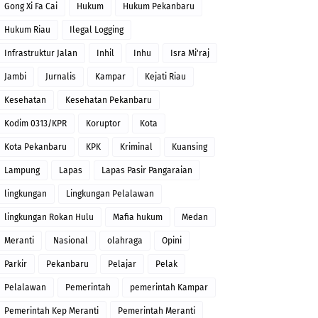
Gong Xi Fa Cai
Hukum
Hukum Pekanbaru
Hukum Riau
Ilegal Logging
Infrastruktur Jalan
Inhil
Inhu
Isra Mi'raj
Jambi
Jurnalis
Kampar
Kejati Riau
Kesehatan
Kesehatan Pekanbaru
Kodim 0313/KPR
Koruptor
Kota
Kota Pekanbaru
KPK
Kriminal
Kuansing
Lampung
Lapas
Lapas Pasir Pangaraian
lingkungan
Lingkungan Pelalawan
lingkungan Rokan Hulu
Mafia hukum
Medan
Meranti
Nasional
olahraga
Opini
Parkir
Pekanbaru
Pelajar
Pelak
Pelalawan
Pemerintah
pemerintah Kampar
Pemerintah Kep Meranti
Pemerintah Meranti