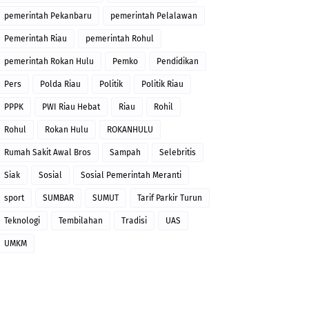
pemerintah Pekanbaru
pemerintah Pelalawan
Pemerintah Riau
pemerintah Rohul
pemerintah Rokan Hulu
Pemko
Pendidikan
Pers
Polda Riau
Politik
Politik Riau
PPPK
PWI Riau Hebat
Riau
Rohil
Rohul
Rokan Hulu
ROKANHULU
Rumah Sakit Awal Bros
Sampah
Selebritis
Siak
Sosial
Sosial Pemerintah Meranti
sport
SUMBAR
SUMUT
Tarif Parkir Turun
Teknologi
Tembilahan
Tradisi
UAS
UMKM