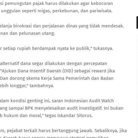
isasi pemungutan pajak harus dilakukan agar kebocoran
nggulan seperti migas, perkebunan, dan pariwisata.
belanja birokrasi dan perjalanan dinas yang tidak mendesak.
unan dan pelunasan utang.
r setiap rupiah berdampak nyata ke publik," tukasnya.
alternatif dana segar dilakukan dengan percepatan
 "Ajukan Dana Insentif Daerah (DID) sebagai reward jika
. Dan dorong skema Kerja Sama Pemerintah dan Badan
ebih longgar," tambahnya.
dalam kondisi genting ini, saran Indonesian Audit Watch
ng sampai BPK menyelesaikan audit investigatif. Ini bukan
b hukum dan moral," tegas Iskandar Sitorus.
, pejabat terkait harus bertanggung jawab. Sebaliknya, jika