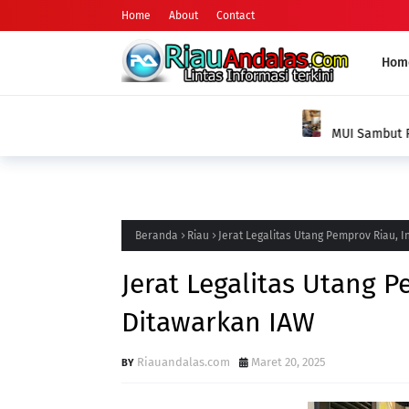
Home
About
Contact
Hom
AGAMA
MUI Sambut Positif Program Polsek Kepen
Narkoba Melalui Ruqyah Syar'iyyah Sebagai T
Beranda
Riau
Jerat Legalitas Utang Pemprov Riau, I
Jerat Legalitas Utang P
Ditawarkan IAW
Riauandalas.com
Maret 20, 2025