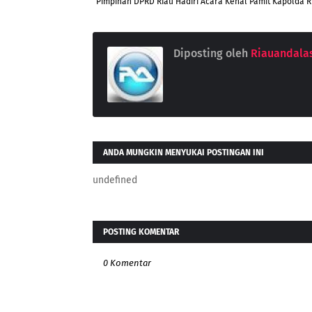
Pimpinan DPRD Riau Hadiri Acara Kenal Pamit Kapolda R
Diposting oleh
Riauandala
ANDA MUNGKIN MENYUKAI POSTINGAN INI
undefined
POSTING KOMENTAR
0 Komentar