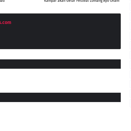
iau
Kampar akan Gelar Festival Lomang Ayo Onam
s.com