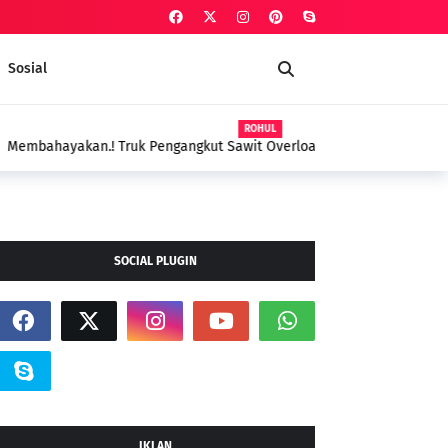
Sosial
ROHUL
kut Sawit Overload Tanpa Jaring Pengaman
ul, Dishub Bungkam
SOCIAL PLUGIN
IKLAN