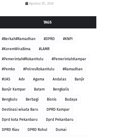
Agustus 05, 2026
TAGS
#Berkah#Ramadhan
#DPRD
#KNPI
#KoremWiraBima
#LAMR
#Pemerintah#RokanHulu
#PemerintahKampar
#Pemko
#PolresRokanHulu
#Ramadhan
#UAS
Adv
Agama
Andalas
Banjir
Banjir Kampar
Batam
Bengkalis
Bengkulu
Berbagi
Bisnis
Budaya
Destinasi wisata Baru
DPRD Kampar
Dprd kota Pekanbaru
Dprd Pekanbaru
DPRD Riau
DPRD Rohul
Dumai