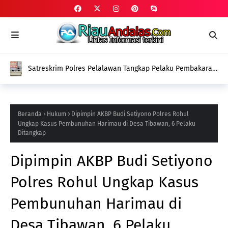
Satreskrim Polres Pelalawan Tangkap Pelaku Pembakaran
Lahan Gambut di Kerumutan
Beranda
Hukum
Dipimpin AKBP Budi Setiyono Polres Rohul
Ungkap Kasus Pembunuhan Harimau di Desa Tibawan, 6 Pelaku
Ditangkap
Dipimpin AKBP Budi Setiyono
Polres Rohul Ungkap Kasus
Pembunuhan Harimau di
Desa Tibawan, 6 Pelaku