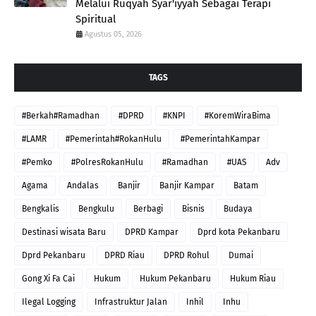
Melalui Ruqyah Syar'iyyah Sebagai Terapi
Spiritual
Agustus 05, 2026
TAGS
#Berkah#Ramadhan
#DPRD
#KNPI
#KoremWiraBima
#LAMR
#Pemerintah#RokanHulu
#PemerintahKampar
#Pemko
#PolresRokanHulu
#Ramadhan
#UAS
Adv
Agama
Andalas
Banjir
Banjir Kampar
Batam
Bengkalis
Bengkulu
Berbagi
Bisnis
Budaya
Destinasi wisata Baru
DPRD Kampar
Dprd kota Pekanbaru
Dprd Pekanbaru
DPRD Riau
DPRD Rohul
Dumai
Gong Xi Fa Cai
Hukum
Hukum Pekanbaru
Hukum Riau
Ilegal Logging
Infrastruktur Jalan
Inhil
Inhu