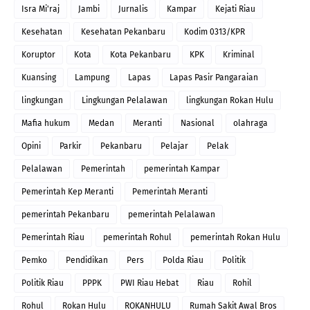
Isra Mi'raj
Jambi
Jurnalis
Kampar
Kejati Riau
Kesehatan
Kesehatan Pekanbaru
Kodim 0313/KPR
Koruptor
Kota
Kota Pekanbaru
KPK
Kriminal
Kuansing
Lampung
Lapas
Lapas Pasir Pangaraian
lingkungan
Lingkungan Pelalawan
lingkungan Rokan Hulu
Mafia hukum
Medan
Meranti
Nasional
olahraga
Opini
Parkir
Pekanbaru
Pelajar
Pelak
Pelalawan
Pemerintah
pemerintah Kampar
Pemerintah Kep Meranti
Pemerintah Meranti
pemerintah Pekanbaru
pemerintah Pelalawan
Pemerintah Riau
pemerintah Rohul
pemerintah Rokan Hulu
Pemko
Pendidikan
Pers
Polda Riau
Politik
Politik Riau
PPPK
PWI Riau Hebat
Riau
Rohil
Rohul
Rokan Hulu
ROKANHULU
Rumah Sakit Awal Bros