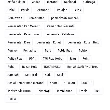
Mafia hukum
Medan
Meranti
Nasional
olahraga
Opini
Parkir
Pekanbaru
Pelajar
Pelak
Pelalawan
Pemerintah
pemerintah Kampar
Pemerintah Kep Meranti
Pemerintah Meranti
pemerintah Pekanbaru
pemerintah Pelalawan
Pemerintah Riau
pemerintah Rohul
pemerintah Rokan Hulu
Pemko
Pendidikan
Pers
Polda Riau
Politik
Politik Riau
PPPK
PWI Riau Hebat
Riau
Rohil
Rohul
Rokan Hulu
ROKANHULU
Rumah Sakit Awal Bros
Sampah
Selebritis
Siak
Sosial
Sosial Pemerintah Meranti
sport
SUMBAR
SUMUT
Tarif Parkir Turun
Teknologi
Tembilahan
Tradisi
UAS
UMKM