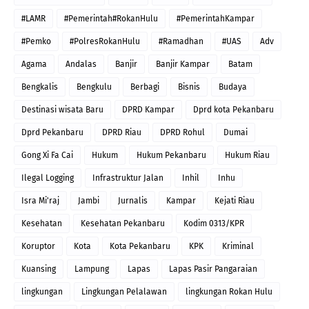
#LAMR
#Pemerintah#RokanHulu
#PemerintahKampar
#Pemko
#PolresRokanHulu
#Ramadhan
#UAS
Adv
Agama
Andalas
Banjir
Banjir Kampar
Batam
Bengkalis
Bengkulu
Berbagi
Bisnis
Budaya
Destinasi wisata Baru
DPRD Kampar
Dprd kota Pekanbaru
Dprd Pekanbaru
DPRD Riau
DPRD Rohul
Dumai
Gong Xi Fa Cai
Hukum
Hukum Pekanbaru
Hukum Riau
Ilegal Logging
Infrastruktur Jalan
Inhil
Inhu
Isra Mi'raj
Jambi
Jurnalis
Kampar
Kejati Riau
Kesehatan
Kesehatan Pekanbaru
Kodim 0313/KPR
Koruptor
Kota
Kota Pekanbaru
KPK
Kriminal
Kuansing
Lampung
Lapas
Lapas Pasir Pangaraian
lingkungan
Lingkungan Pelalawan
lingkungan Rokan Hulu