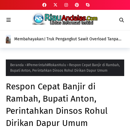
Membahayakan.! Truk Pengangkut Sawit Overload Tanpa
Jaring Pengaman Ancam Pengguna Jalan di Rohul, Dishub
Bungkam
Beranda
#Pemerintah#RokanHulu
Respon Cepat Banjir di Rambah,
Bupati Anton, Perintahkan Dinsos Rohul Dirikan Dapur Umum
Respon Cepat Banjir di
Rambah, Bupati Anton,
Perintahkan Dinsos Rohul
Dirikan Dapur Umum