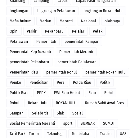
Kuansing
Lampung
Lapas
Lapas Pasir Pangaraian
lingkungan
Lingkungan Pelalawan
lingkungan Rokan Hulu
Mafia hukum
Medan
Meranti
Nasional
olahraga
Opini
Parkir
Pekanbaru
Pelajar
Pelak
Pelalawan
Pemerintah
pemerintah Kampar
Pemerintah Kep Meranti
Pemerintah Meranti
pemerintah Pekanbaru
pemerintah Pelalawan
Pemerintah Riau
pemerintah Rohul
pemerintah Rokan Hulu
Pemko
Pendidikan
Pers
Polda Riau
Politik
Politik Riau
PPPK
PWI Riau Hebat
Riau
Rohil
Rohul
Rokan Hulu
ROKANHULU
Rumah Sakit Awal Bros
Sampah
Selebritis
Siak
Sosial
Sosial Pemerintah Meranti
sport
SUMBAR
SUMUT
Tarif Parkir Turun
Teknologi
Tembilahan
Tradisi
UAS