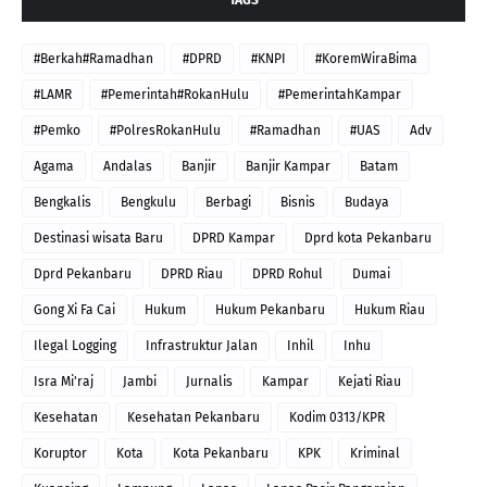
#Berkah#Ramadhan
#DPRD
#KNPI
#KoremWiraBima
#LAMR
#Pemerintah#RokanHulu
#PemerintahKampar
#Pemko
#PolresRokanHulu
#Ramadhan
#UAS
Adv
Agama
Andalas
Banjir
Banjir Kampar
Batam
Bengkalis
Bengkulu
Berbagi
Bisnis
Budaya
Destinasi wisata Baru
DPRD Kampar
Dprd kota Pekanbaru
Dprd Pekanbaru
DPRD Riau
DPRD Rohul
Dumai
Gong Xi Fa Cai
Hukum
Hukum Pekanbaru
Hukum Riau
Ilegal Logging
Infrastruktur Jalan
Inhil
Inhu
Isra Mi'raj
Jambi
Jurnalis
Kampar
Kejati Riau
Kesehatan
Kesehatan Pekanbaru
Kodim 0313/KPR
Koruptor
Kota
Kota Pekanbaru
KPK
Kriminal