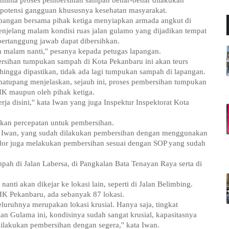
inta proses pembersihan sampah benar-benar dilakukan
potensi gangguan khususnya kesehatan masyarakat.
angan bersama pihak ketiga menyiapkan armada angkut di
enjelang malam kondisi ruas jalan gulamo yang dijadikan tempat
ertanggung jawab dapat dibersihkan.
h malam nanti,'' pesanya kepada petugas lapangan.
sihan tumpukan sampah di Kota Pekanbaru ini akan teurs
hingga dipastikan, tidak ada lagi tumpukan sampah di lapangan.
atupang menjelaskan, sejauh ini, proses pembersihan tumpukan
HK maupun oleh pihak ketiga.
rja disini,'' kata Iwan yang juga Inspektur Inspektorat Kota
ukan percepatan untuk pembersihan.
kan Iwan, yang sudah dilakukan pembersihan dengan menggunakan
 vendor juga melakukan pembersihan sesuai dengan SOP yang sudah
ampah di Jalan Labersa, di Pangkalan Bata Tenayan Raya serta di
 nanti akan dikejar ke lokasi lain, seperti di Jalan Belimbing.
HK Pekanbaru, ada sebanyak 87 lokasi.
uruhnya merupakan lokasi krusial. Hanya saja, tingkat
lan Gulama ini, kondisinya sudah sangat krusial, kapasitasnya
ilakukan pembersihan dengan segera,'' kata Iwan.