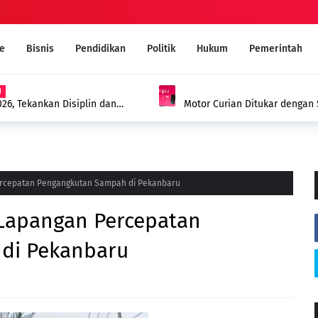
e
Bisnis
Pendidikan
Politik
Hukum
Pemerintah
KUM
a di Kepenuhan Ditangkap Polisi dengan
MUI Sambut Positif Prog
Narkoba Melalui Ruqyah S
ercepatan Pengangkutan Sampah di Pekanbaru
Lapangan Percepatan
di Pekanbaru