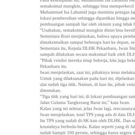
Pada kesempatan itu, Muhammad Isa Lahamid mem
semaksimal mungkin, sehingga bisa memperkecil 
Muhammad Isa Lahamid juga meminta petugas lap
lokasi pembersihan sehingga dipastikan hingga m
pembuangan sampah liar oleh oknum yang tidak b
''Usahakan, semaksimal mungkin disini bisa bersi
Sementara Roni menjelaskan, bahwa upaya pember
dimaksimalkan sampai beberapa hari ke depan, se
Sementara itu, Kepala DLHK Pekanbaru, Iwan Sim
sampah dilakukan secara maksimal baik oleh DL
''Pihak vendor mereka tetap bekerja, kita juga beke
Pekanbaru itu.
Iwan menjelaskan, saat ini, pihaknya terus melak
Untuk yang dilaksanakan pada hari ini, dijelas
alat sudah tiga titik. Namun, di luar itu, pihak
ditentukan.
''Tiga titik yang hari ini, di lokasi pembuangan s
Jalan Gulama Tangkerang Barat ini,'' kata Iwan.
Kalau yang ini selesai, jelas Iwan lagi, rencananya
Iwan menjelaskan, total TPS yang ada di data DL
Itu TPS yang sudah di-SK-kan oleh DLHK. Dan sel
krusialnya berbeda-beda. Kalau seperti yang di Ja
sudah hampir 100 persen, sehingga harus segera d