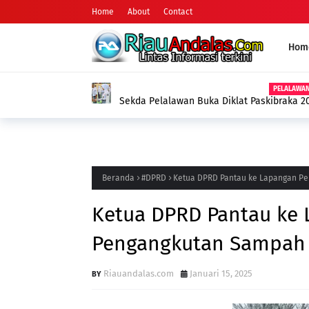
Home
About
Contact
Hom
HU
Motor Curian Ditukar dengan Sabu, Pri
Barang Bukti 2,35 Gram Narkotika
Beranda
#DPRD
Ketua DPRD Pantau ke Lapangan P
Ketua DPRD Pantau ke 
Pengangkutan Sampah 
Riauandalas.com
Januari 15, 2025