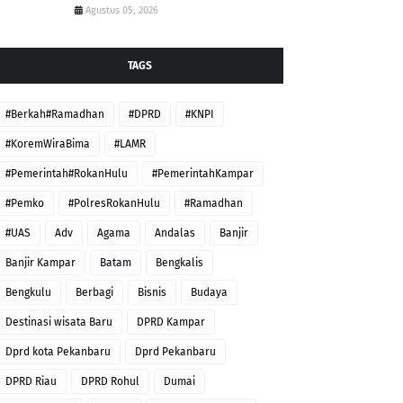
Agustus 05, 2026
TAGS
#Berkah#Ramadhan
#DPRD
#KNPI
#KoremWiraBima
#LAMR
#Pemerintah#RokanHulu
#PemerintahKampar
#Pemko
#PolresRokanHulu
#Ramadhan
#UAS
Adv
Agama
Andalas
Banjir
Banjir Kampar
Batam
Bengkalis
Bengkulu
Berbagi
Bisnis
Budaya
Destinasi wisata Baru
DPRD Kampar
Dprd kota Pekanbaru
Dprd Pekanbaru
DPRD Riau
DPRD Rohul
Dumai