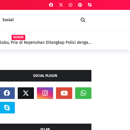
Sosial
AGAMA
ram Polsek Kepenuhan dalam Penanggulangan
yar'iyyah Sebagai Terapi Spiritual
SOCIAL PLUGIN
IKLAN