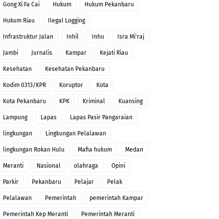
Gong Xi Fa Cai
Hukum
Hukum Pekanbaru
Hukum Riau
Ilegal Logging
Infrastruktur Jalan
Inhil
Inhu
Isra Mi'raj
Jambi
Jurnalis
Kampar
Kejati Riau
Kesehatan
Kesehatan Pekanbaru
Kodim 0313/KPR
Koruptor
Kota
Kota Pekanbaru
KPK
Kriminal
Kuansing
Lampung
Lapas
Lapas Pasir Pangaraian
lingkungan
Lingkungan Pelalawan
lingkungan Rokan Hulu
Mafia hukum
Medan
Meranti
Nasional
olahraga
Opini
Parkir
Pekanbaru
Pelajar
Pelak
Pelalawan
Pemerintah
pemerintah Kampar
Pemerintah Kep Meranti
Pemerintah Meranti