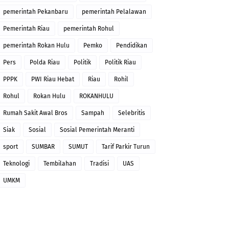
pemerintah Pekanbaru
pemerintah Pelalawan
Pemerintah Riau
pemerintah Rohul
pemerintah Rokan Hulu
Pemko
Pendidikan
Pers
Polda Riau
Politik
Politik Riau
PPPK
PWI Riau Hebat
Riau
Rohil
Rohul
Rokan Hulu
ROKANHULU
Rumah Sakit Awal Bros
Sampah
Selebritis
Siak
Sosial
Sosial Pemerintah Meranti
sport
SUMBAR
SUMUT
Tarif Parkir Turun
Teknologi
Tembilahan
Tradisi
UAS
UMKM