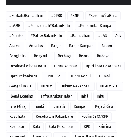
#Berkah#Ramadhan
#DPRD
#KNPI
#KoremWiraBima
#LAMR
#Pemerintah#RokanHulu
#PemerintahKampar
#Pemko
#PolresRokanHulu
#Ramadhan
#UAS
Adv
Agama
Andalas
Banjir
Banjir Kampar
Batam
Bengkalis
Bengkulu
Berbagi
Bisnis
Budaya
Destinasi wisata Baru
DPRD Kampar
Dprd kota Pekanbaru
Dprd Pekanbaru
DPRD Riau
DPRD Rohul
Dumai
Gong Xi Fa Cai
Hukum
Hukum Pekanbaru
Hukum Riau
Ilegal Logging
Infrastruktur Jalan
Inhil
Inhu
Isra Mi'raj
Jambi
Jurnalis
Kampar
Kejati Riau
Kesehatan
Kesehatan Pekanbaru
Kodim 0313/KPR
Koruptor
Kota
Kota Pekanbaru
KPK
Kriminal
Kuansing
Lampung
Lapas
Lapas Pasir Pangaraian