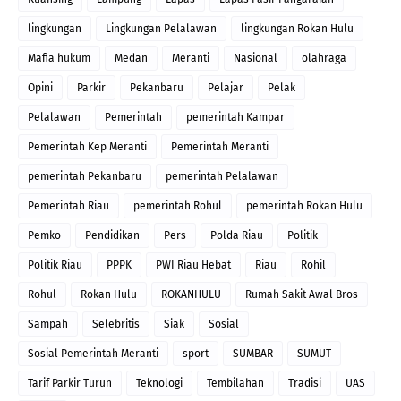
lingkungan
Lingkungan Pelalawan
lingkungan Rokan Hulu
Mafia hukum
Medan
Meranti
Nasional
olahraga
Opini
Parkir
Pekanbaru
Pelajar
Pelak
Pelalawan
Pemerintah
pemerintah Kampar
Pemerintah Kep Meranti
Pemerintah Meranti
pemerintah Pekanbaru
pemerintah Pelalawan
Pemerintah Riau
pemerintah Rohul
pemerintah Rokan Hulu
Pemko
Pendidikan
Pers
Polda Riau
Politik
Politik Riau
PPPK
PWI Riau Hebat
Riau
Rohil
Rohul
Rokan Hulu
ROKANHULU
Rumah Sakit Awal Bros
Sampah
Selebritis
Siak
Sosial
Sosial Pemerintah Meranti
sport
SUMBAR
SUMUT
Tarif Parkir Turun
Teknologi
Tembilahan
Tradisi
UAS